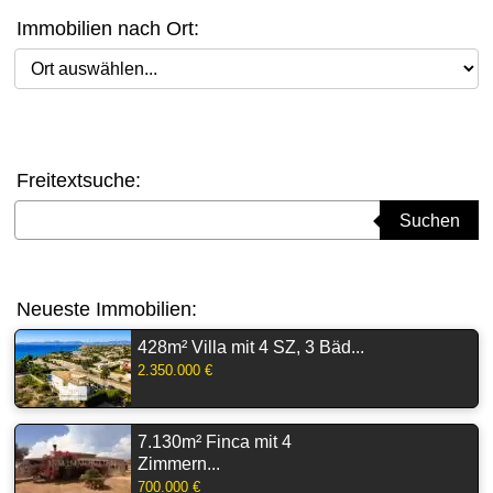
Immobilien nach Ort:
Ort auswählen
Freitextsuche:
Suchbegriff eingeben
Suchen
Neueste Immobilien:
428m² Villa mit 4 SZ, 3 Bäd...
2.350.000 €
7.130m² Finca mit 4
Zimmern...
700.000 €