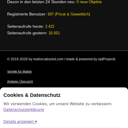
Davon in den letzten 24 Stunden neu:
0 neue Objekte
Registrierte Benutzer:
697 (Privat & Gewerblich)
Seitenaufrufe heute:
3.422
Seitenaufrufe gestern:
16.651
© 2016-2026 by mallorcabsolut.com / made & powered by optProjects
Vorteile für Makler
Anbieter Übersicht
Nutzungsbedingungen
Cookies & Datenschutz
Datenschutz
Wir verwenden Cookies, um unsere Website zu verbessern.
Datenschutzerklärung
Bildnachweis
Details anzeigen ▾
Impressum