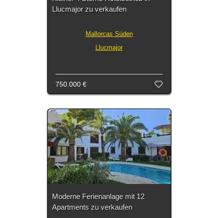
Llucmajor zu verkaufen
Mallorcas Süden
Llucmajor
750.000 €
Moderne Ferienanlage mit 12
Apartments zu verkaufen