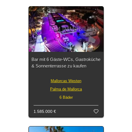
Bar mit 6 Gäste-WCs, Gastroküche
& Sonnenterrasse zu kaufen
Mallorcas Westen
Palma de Mallorca
6 Bäder
1.585.000 €