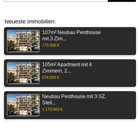
Neueste Immobilien:
107m² Neubau Penthouse
mit 3 Zim...
775.500 €
105m² Apartment mit 4
Zimmern, 2...
578.500 €
Neubau Penthouse mit 3 SZ,
Stell...
1.170.000 €