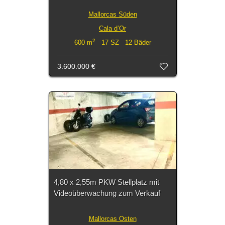
Mallorcas Süden
Cala d’Or
2
600 m
17 SZ 12 Bäder
3.600.000 €
4,80 x 2,55m PKW Stellplatz mit
Videoüberwachung zum Verkauf
Mallorcas Osten