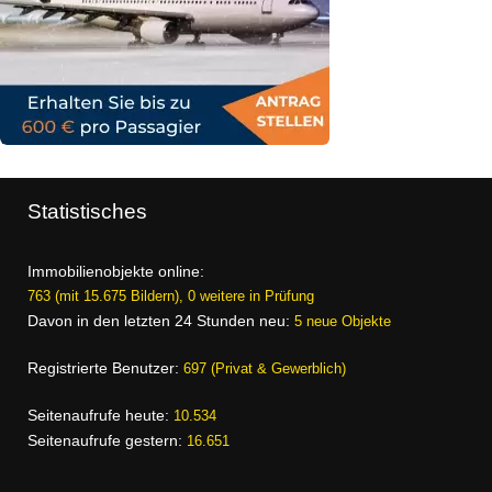
Statistisches
Immobilienobjekte online:
763 (mit 15.675 Bildern), 0 weitere in Prüfung
Davon in den letzten 24 Stunden neu:
5 neue Objekte
Registrierte Benutzer:
697 (Privat & Gewerblich)
Seitenaufrufe heute:
10.534
Seitenaufrufe gestern:
16.651