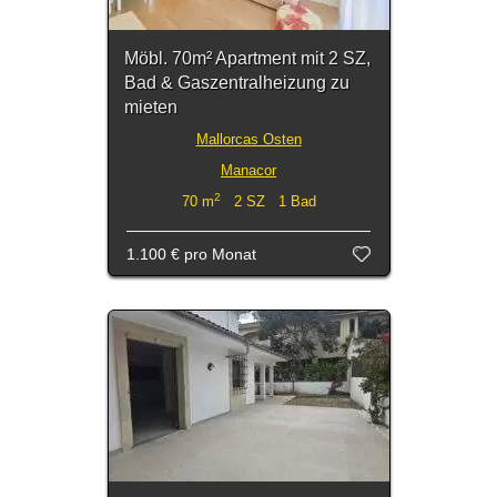
Möbl. 70m² Apartment mit 2 SZ,
Bad & Gaszentralheizung zu
mieten
Mallorcas Osten
Manacor
2
70 m
2 SZ 1 Bad
1.100 €
pro Monat