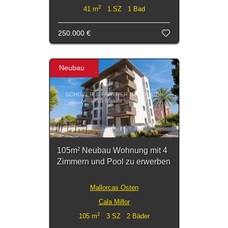
2
41 m
1 SZ 1 Bad
250.000 €
Neubau
105m² Neubau Wohnung mit 4
Zimmern und Pool zu erwerben
Mallorcas Osten
Cala Millor
2
105 m
3 SZ 2 Bäder