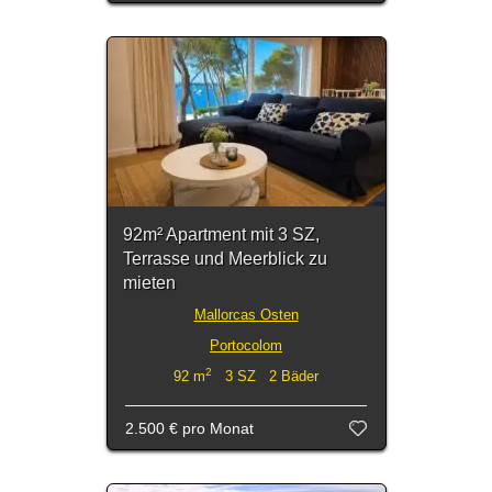
92m² Apartment mit 3 SZ,
Terrasse und Meerblick zu
mieten
Mallorcas Osten
Portocolom
2
92 m
3 SZ 2 Bäder
2.500 €
pro Monat