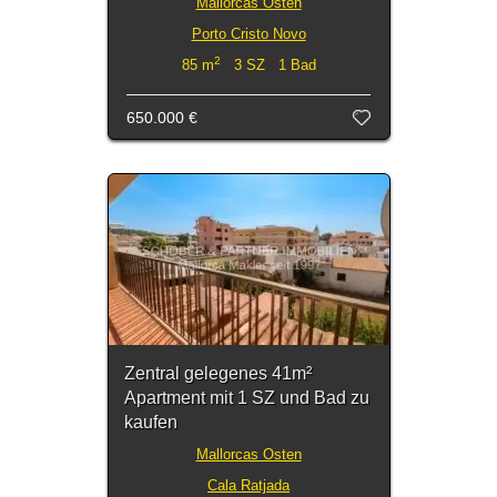
Mallorcas Osten
Porto Cristo Novo
2
85 m
3 SZ 1 Bad
650.000 €
Zentral gelegenes 41m²
Apartment mit 1 SZ und Bad zu
kaufen
Mallorcas Osten
Cala Ratjada