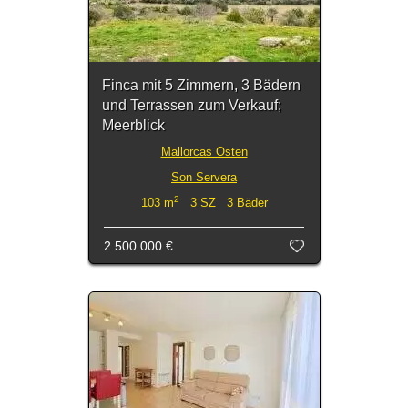
Finca mit 5 Zimmern, 3 Bädern
und Terrassen zum Verkauf;
Meerblick
Mallorcas Osten
Son Servera
2
103 m
3 SZ 3 Bäder
2.500.000 €