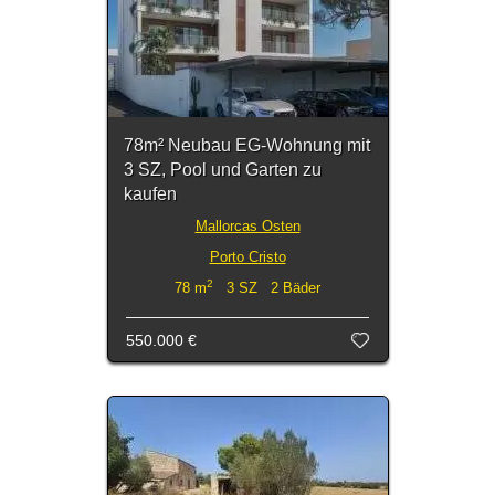
78m² Neubau EG-Wohnung mit
3 SZ, Pool und Garten zu
kaufen
Mallorcas Osten
Porto Cristo
2
78 m
3 SZ 2 Bäder
550.000 €