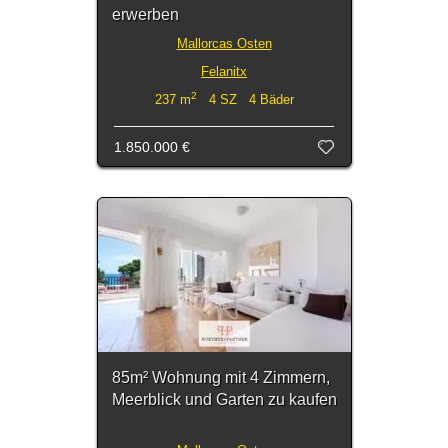
erwerben
Mallorcas Osten
Felanitx
2
237 m
4 SZ 4 Bäder
1.850.000 €
85m² Wohnung mit 4 Zimmern,
Meerblick und Garten zu kaufen