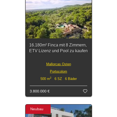
16.180m² Finca mit 8 Zimmern,
ETV Lizenz und Pool zu kaufen
Mallorcas Osten
Portocolom
2
500 m
6 SZ 6 Bäder
3.800.000 €
Neubau