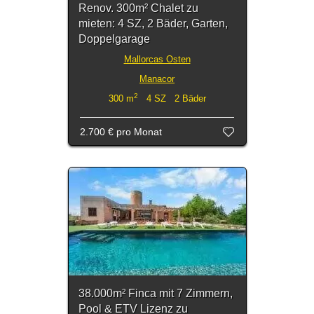
Renov. 300m² Chalet zu
mieten: 4 SZ, 2 Bäder, Garten,
Doppelgarage
Mallorcas Osten
Manacor
2
300 m
4 SZ 2 Bäder
2.700 €
pro Monat
38.000m² Finca mit 7 Zimmern,
Pool & ETV Lizenz zu