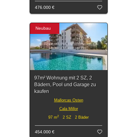
476.000 €
Neubau
97m² Wohnung mit 2 SZ, 2
Bädern, Pool und Garage zu
kaufen
Mallorcas Osten
Cala Millor
2
97 m
2 SZ 2 Bäder
454.000 €