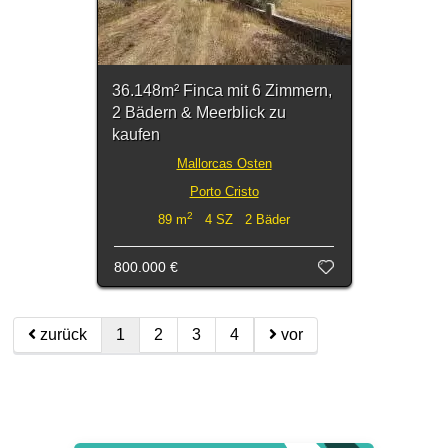
36.148m² Finca mit 6 Zimmern,
2 Bädern & Meerblick zu
kaufen
Mallorcas Osten
Porto Cristo
2
89 m
4 SZ 2 Bäder
800.000 €
zurück
1
2
3
4
vor