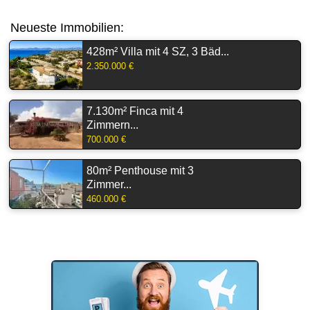
Neueste Immobilien:
428m² Villa mit 4 SZ, 3 Bäd...
2.350.000 €
7.130m² Finca mit 4
Zimmern...
700.000 €
80m² Penthouse mit 3
Zimmer...
460.000 €