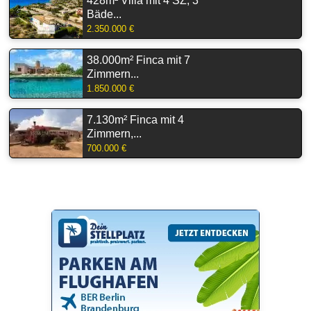
428m² Villa mit 4 SZ, 3
Bäde...
2.350.000 €
38.000m² Finca mit 7
Zimmern...
1.850.000 €
7.130m² Finca mit 4
Zimmern,...
700.000 €