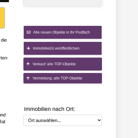
Alle neuen Objekte in Ihr Postfach
 die
Immobilie(n) veröffentlichen
rten-
Verkauf: alle TOP-Objekte
Vermietung: alle TOP-Objekte
Immobilien nach Ort:
und
Ort auswählen
Rat