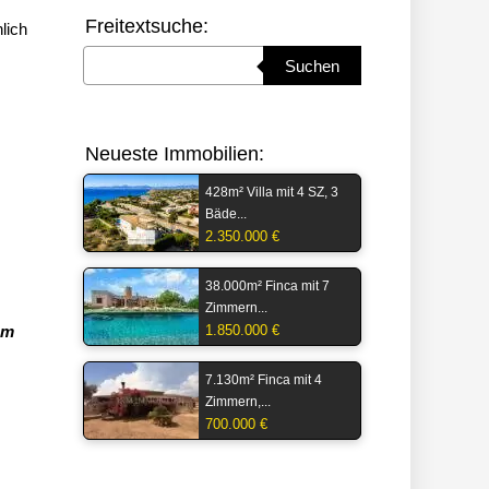
Freitextsuche:
lich
Suchbegriff eingeben
Suchen
Neueste Immobilien:
428m² Villa mit 4 SZ, 3
Bäde...
2.350.000 €
38.000m² Finca mit 7
Zimmern...
em
1.850.000 €
7.130m² Finca mit 4
Zimmern,...
700.000 €