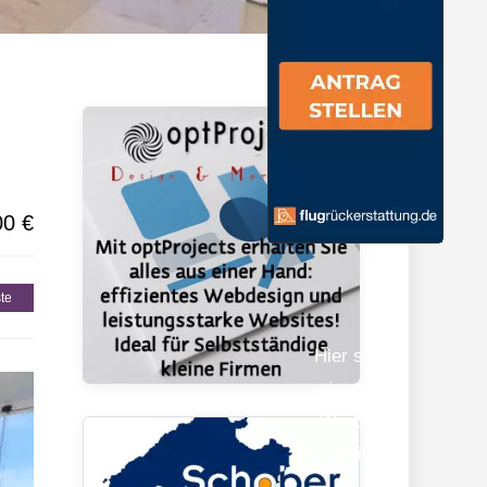
gionen
00 €
te
Hier sollte
eigentlich
Werbung
erscheinen…