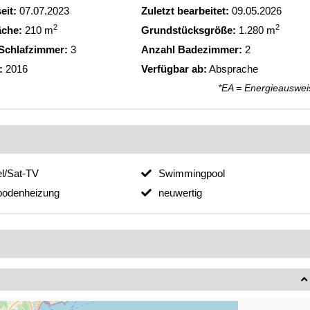
eit:
07.07.2023
Zuletzt bearbeitet:
09.05.2026
2
2
äche:
210 m
Grundstücksgröße:
1.280 m
Schlafzimmer:
3
Anzahl Badezimmer:
2
:
2016
Verfügbar ab:
Absprache
*EA = Energieauswei
l/Sat-TV
Swimmingpool
bodenheizung
neuwertig