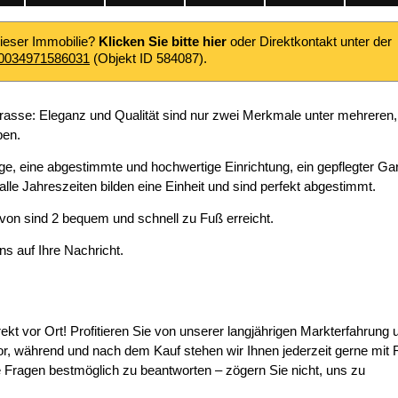
dieser Immobilie?
Klicken Sie bitte hier
oder Direktkontakt unter der
0034971586031
(Objekt ID 584087).
rasse: Eleganz und Qualität sind nur zwei Merkmale unter mehreren,
ben.
ge, eine abgestimmte und hochwertige Einrichtung, ein gepflegter Ga
alle Jahreszeiten bilden eine Einheit und sind perfekt abgestimmt.
avon sind 2 bequem und schnell zu Fuß erreicht.
ns auf Ihre Nachricht.
rekt vor Ort! Profitieren Sie von unserer langjährigen Markterfahrung 
or, während und nach dem Kauf stehen wir Ihnen jederzeit gerne mit 
re Fragen bestmöglich zu beantworten – zögern Sie nicht, uns zu