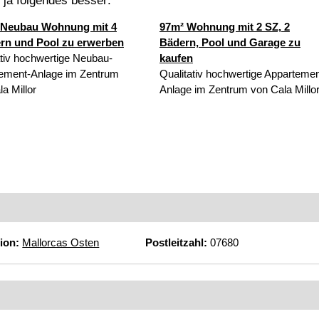
t ja folgendes besser:
 Neubau Wohnung mit 4
97m² Wohnung mit 2 SZ, 2
rn und Pool zu erwerben
Bädern, Pool und Garage zu
ativ hochwertige Neubau-
kaufen
ement-Anlage im Zentrum
Qualitativ hochwertige Appartemen
a Millor
Anlage im Zentrum von Cala Millo
ion:
Mallorcas Osten
Postleitzahl:
07680