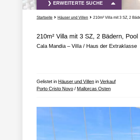
❯ ERWEITERTE SUCHE
Startseite
Häuser und Villen
210m² Villa mit 3 SZ, 2 Bäd
Vermietung und Verkauf
Alle Immobili
210m² Villa mit 3 SZ, 2 Bädern, Pool
Cala Mandia – Villa / Haus der Extraklasse
» mehr Such-Optionen
Gelistet in
Häuser und Villen
in
Verkauf
Porto Cristo Novo
/
Mallorcas Osten