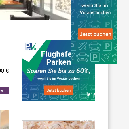
gionen
00 €
te
Hier sollte
eigentlich
Werbung
erscheinen…