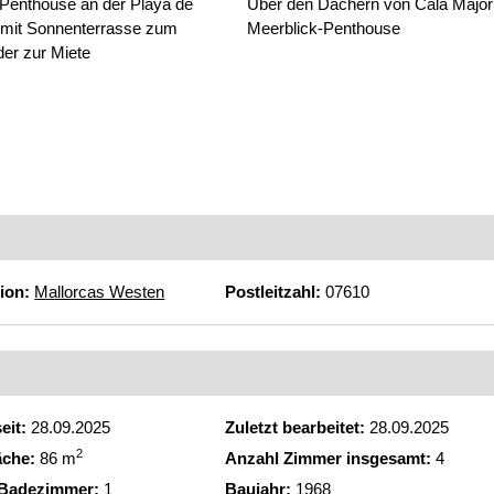
Penthouse an der Playa de
Über den Dächern von Cala Major
mit Sonnenterrasse zum
Meerblick-Penthouse
der zur Miete
ion:
Mallorcas Westen
Postleitzahl:
07610
eit:
28.09.2025
Zuletzt bearbeitet:
28.09.2025
2
äche:
86 m
Anzahl Zimmer insgesamt:
4
 Badezimmer:
1
Baujahr:
1968