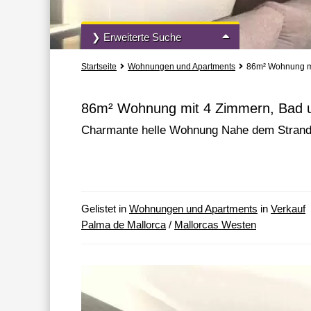
❯ Erweiterte Suche
Startseite
Wohnungen und Apartments
86m² Wohnung mi
Vermietung und Verkauf
Alle Immobili
86m² Wohnung mit 4 Zimmern, Bad u
Charmante helle Wohnung Nahe dem Strand
» mehr Such-Optionen
Gelistet in
Wohnungen und Apartments
in
Verkauf
Palma de Mallorca
/
Mallorcas Westen