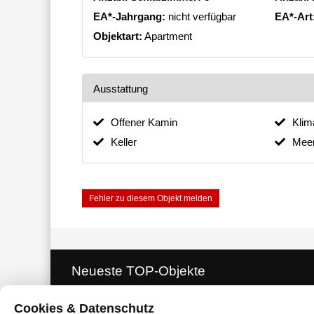
EA*-Jahrgang:
nicht verfügbar
EA*-Art
Objektart:
Apartment
Ausstattung
Offener Kamin
Klim
Keller
Meer
Fehler zu diesem Objekt melden
Neueste TOP-Objekte
Cookies & Datenschutz
Finca mit 5 Zimmern, 3 Bädern und 