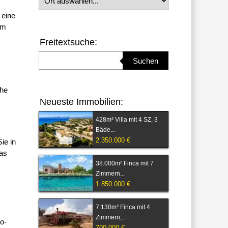
 eine
om
Freitextsuche:
Suchbegriff eingeben
Suchen
che
Neueste Immobilien:
428m² Villa mit 4 SZ, 3
Bäde...
2.350.000 €
ie in
das
38.000m² Finca mit 7
Zimmern...
1.850.000 €
7.130m² Finca mit 4
Zimmern,...
o-
700.000 €