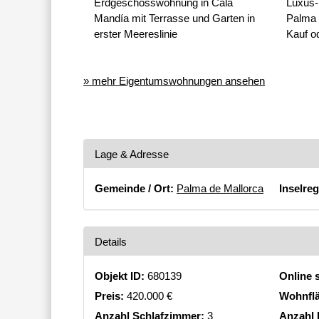
Erdgeschosswohnung in Cala
Luxus-
Mandía mit Terrasse und Garten in
Palma 
erster Meereslinie
Kauf o
» mehr Eigentumswohnungen ansehen
Lage & Adresse
Gemeinde / Ort:
Palma de Mallorca
Inselreg
Details
Objekt ID:
680139
Online s
Preis:
420.000 €
Wohnfl
Anzahl Schlafzimmer:
3
Anzahl