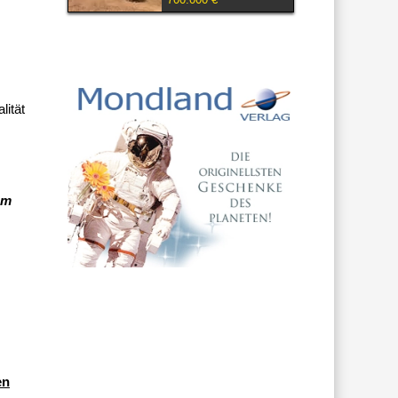
lität
em
en