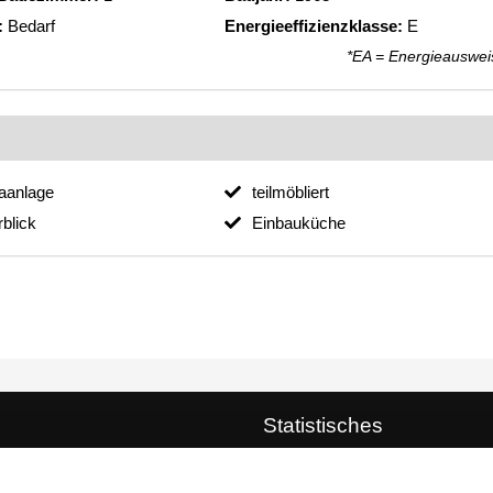
:
Bedarf
Energieeffizienzklasse:
E
*EA = Energieauswei
aanlage
teilmöbliert
blick
Einbauküche
Statistisches
Immobilienobjekte online:
759 (mi
Terrassen zum