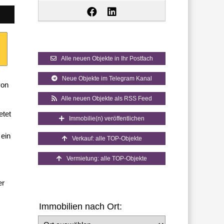
Alle neuen Objekte in Ihr Postfach
Neue Objekte im Telegram Kanal
von
Alle neuen Objekte als RSS Feed
etet
Immobilie(n) veröffentlichen
ein
Verkauf: alle TOP-Objekte
Vermietung: alle TOP-Objekte
er
Immobilien nach Ort:
Ort auswählen