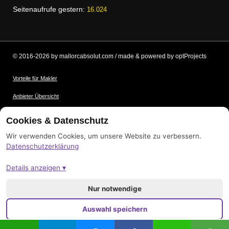
Seitenaufrufe gestern:
16.024
© 2016-2026 by mallorcabsolut.com / made & powered by optProjects
Vorteile für Makler
Anbieter Übersicht
Nutzungsbedingungen
Cookies & Datenschutz
Datenschutz
Wir verwenden Cookies, um unsere Website zu verbessern.
Datenschutzerklärung
Bildnachweis
Details anzeigen ▾
Impressum
Sitemap
Nur notwendige
Auswahl speichern