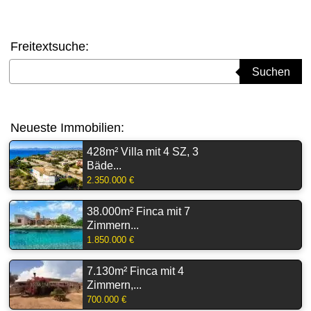
Freitextsuche:
Suchbegriff eingeben
Suchen
Neueste Immobilien:
428m² Villa mit 4 SZ, 3
Bäde...
2.350.000 €
38.000m² Finca mit 7
Zimmern...
1.850.000 €
7.130m² Finca mit 4
Zimmern,...
700.000 €