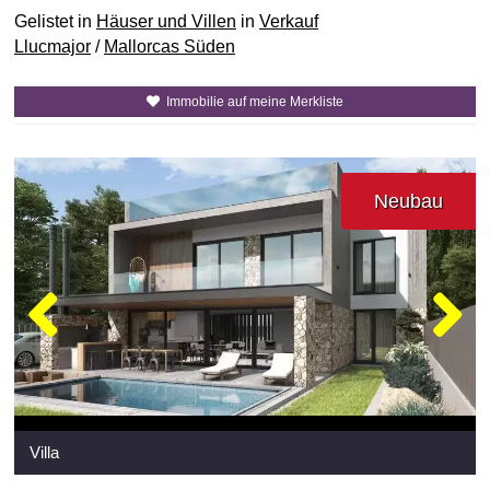
Gelistet in
Häuser und Villen
in
Verkauf
Llucmajor
/
Mallorcas Süden
Immobilie auf meine Merkliste
Neubau
Villa