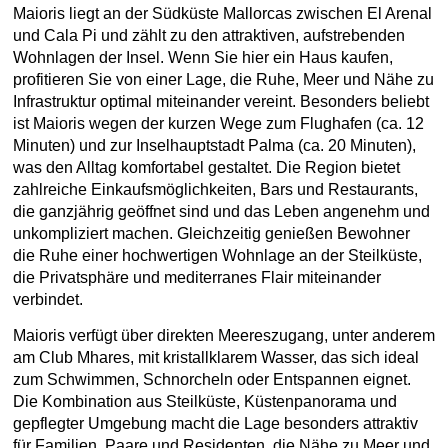
Maioris liegt an der Südküste Mallorcas zwischen El Arenal
und Cala Pi und zählt zu den attraktiven, aufstrebenden
Wohnlagen der Insel. Wenn Sie hier ein Haus kaufen,
profitieren Sie von einer Lage, die Ruhe, Meer und Nähe zu
Infrastruktur optimal miteinander vereint. Besonders beliebt
ist Maioris wegen der kurzen Wege zum Flughafen (ca. 12
Minuten) und zur Inselhauptstadt Palma (ca. 20 Minuten),
was den Alltag komfortabel gestaltet. Die Region bietet
zahlreiche Einkaufsmöglichkeiten, Bars und Restaurants,
die ganzjährig geöffnet sind und das Leben angenehm und
unkompliziert machen. Gleichzeitig genießen Bewohner
die Ruhe einer hochwertigen Wohnlage an der Steilküste,
die Privatsphäre und mediterranes Flair miteinander
verbindet.
Maioris verfügt über direkten Meereszugang, unter anderem
am Club Mhares, mit kristallklarem Wasser, das sich ideal
zum Schwimmen, Schnorcheln oder Entspannen eignet.
Die Kombination aus Steilküste, Küstenpanorama und
gepflegter Umgebung macht die Lage besonders attraktiv
für Familien, Paare und Residenten, die Nähe zu Meer und