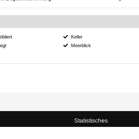
öbliert
Keller
legt
Meerblick
Statistisches
Immobilienobjekte online:
758 (mi