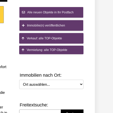
Alle neuen Objekte in Ihr Postfach
Immobilie(n) veröffentlichen
Verkauf: alle TOP-Objekte
Vermietung: alle TOP-Objekte
fort
Immobilien nach Ort:
Ort auswählen
die
Freitextsuche:
er
Suchbegriff eingeben
ch in