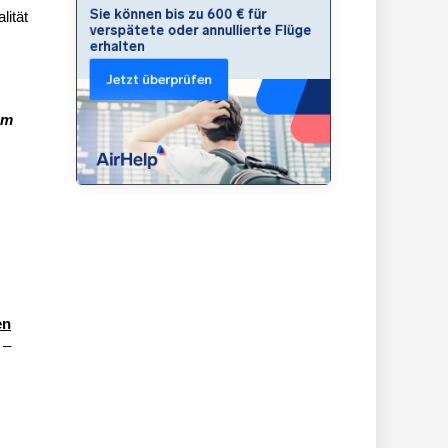
lität
em
en
 –