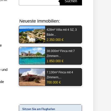
Suchen
Neueste Immobilien:
428m² Villa mit 4 SZ, 3
Bäde...
2.350.000 €
ie
38.000m² Finca mit 7
Zimmern...
1.850.000 €
e und
7.130m² Finca mit 4
Zimmern,...
nde
700.000 €