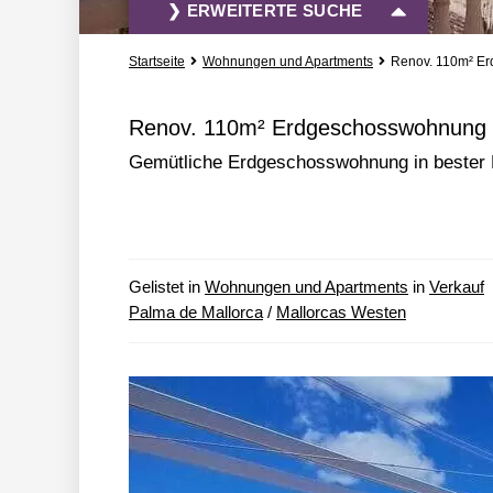
❯ ERWEITERTE SUCHE
Startseite
Wohnungen und Apartments
Renov. 110m² Er
Vermietung und Verkauf
Alle Immobili
Renov. 110m² Erdgeschosswohnung m
Gemütliche Erdgeschosswohnung in bester 
» mehr Such-Optionen
Gelistet in
Wohnungen und Apartments
in
Verkauf
Palma de Mallorca
/
Mallorcas Westen