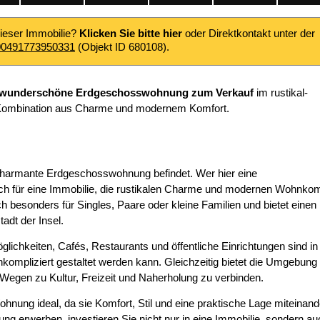
dieser Immobilie?
Klicken Sie bitte hier
oder Direktkontakt unter der
00491773950331
(Objekt ID 680108).
wunderschöne Erdgeschosswohnung zum Verkauf
im rustikal-
ige Kombination aus Charme und modernem Komfort.
 charmante Erdgeschosswohnung befindet. Wer hier eine
h für eine Immobilie, die rustikalen Charme und modernen Wohnkom
h besonders für Singles, Paare oder kleine Familien und bietet einen
adt der Insel.
glichkeiten, Cafés, Restaurants und öffentliche Einrichtungen sind in
kompliziert gestaltet werden kann. Gleichzeitig bietet die Umgebung 
Wegen zu Kultur, Freizeit und Naherholung zu verbinden.
ohnung ideal, da sie Komfort, Stil und eine praktische Lage miteinand
g erwerben, investieren Sie nicht nur in eine Immobilie, sondern au