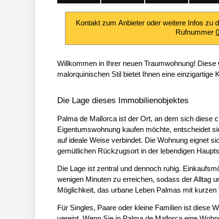
Kontakt zum Anbieter oder weitere Infos zu 
Rufnummer
Willkommen in Ihrer neuen Traumwohnung! Diese
malorquinischen Stil bietet Ihnen eine einzigart
Die Lage dieses Immobilienobjektes
Palma de Mallorca ist der Ort, an dem sich diese
Eigentumswohnung kaufen möchte, entscheidet sic
auf ideale Weise verbindet. Die Wohnung eignet sic
gemütlichen Rückzugsort in der lebendigen Hauptst
Die Lage ist zentral und dennoch ruhig. Einkaufsmö
wenigen Minuten zu erreichen, sodass der Alltag un
Möglichkeit, das urbane Leben Palmas mit kurzen 
Für Singles, Paare oder kleine Familien ist diese W
vereint. Wenn Sie in Palma de Mallorca eine Wohnun