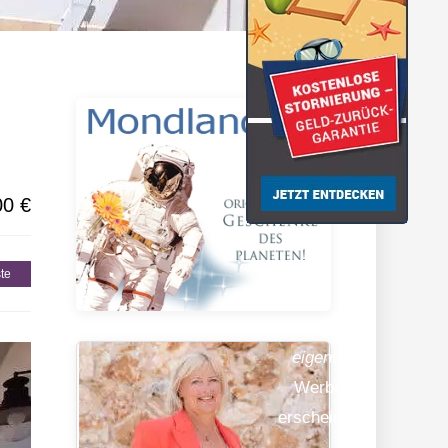
gionen
00 €
te
Hier sollte
eigentlich
Werbung
erscheinen…