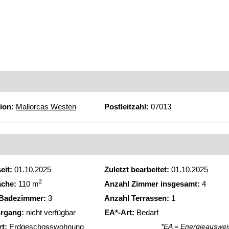
ion:
Mallorcas Westen
Postleitzahl:
07013
eit:
01.10.2025
Zuletzt bearbeitet:
01.10.2025
2
äche:
110 m
Anzahl Zimmer insgesamt:
4
 Badezimmer:
3
Anzahl Terrassen:
1
rgang:
nicht verfügbar
EA*-Art:
Bedarf
rt:
Erdgeschosswohnung
*EA = Energieauswei