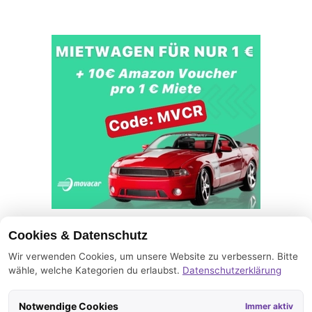
Cookies & Datenschutz
Statistisches
Wir verwenden Cookies, um unsere Website zu verbessern. Bitte
wähle, welche Kategorien du erlaubst.
Datenschutzerklärung
Immobilienobjekte online:
759 (mit 15.685 Bildern), 0 weitere in Prüfung
Notwendige Cookies
Immer aktiv