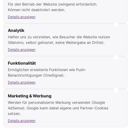
Davon in den letzten 24 Stunden neu:
6 neue Objekte
Für den Betrieb der Website zwingend erforderlich.
Können nicht deaktiviert werden.
Registrierte Benutzer:
697 (Privat & Gewerblich)
Details anzeigen
Seitenaufrufe heute:
3.679
Analytik
Seitenaufrufe gestern:
13.789
Helfen uns zu verstehen, wie Besucher die Website nutzen
(Matomo, selbst gehostet, keine Weitergabe an Dritte).
Details anzeigen
© 2016-2026 by mallorcabsolut.com / made & powered by optProjects
Funktionalität
Ermöglichen erweiterte Funktionen wie Push-
Vorteile für Makler
Benachrichtigungen (OneSignal).
Details anzeigen
Anbieter Übersicht
Marketing & Werbung
Nutzungsbedingungen
Werden für personalisierte Werbung verwendet (Google
Datenschutz
AdSense). Google kann dabei eigene und Partner-Cookies
setzen.
Bildnachweis
Details anzeigen
Impressum