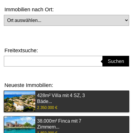
Immobilien nach Ort:
Ort auswählen
Freitextsuche:
Suchbegriff eingeben
Suchen
Neueste Immobilien:
428m² Villa mit 4 SZ, 3
Bäde...
2.350.000 €
38.000m² Finca mit 7
Zimmern...