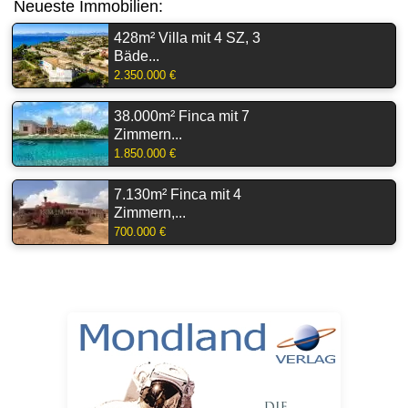
Neueste Immobilien:
428m² Villa mit 4 SZ, 3
Bäde...
2.350.000 €
38.000m² Finca mit 7
Zimmern...
1.850.000 €
7.130m² Finca mit 4
Zimmern,...
700.000 €