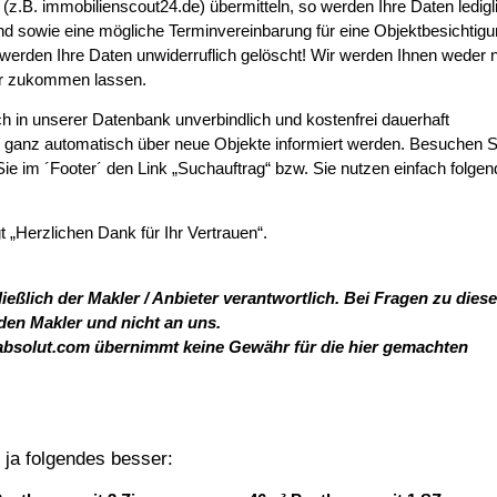
(z.B. immobilienscout24.de) übermitteln, so werden Ihre Daten ledigl
 sowie eine mögliche Terminvereinbarung für eine Objektbesichtig
erden Ihre Daten unwiderruflich gelöscht! Wir werden Ihnen weder 
er zukommen lassen.
h in unserer Datenbank unverbindlich und kostenfrei dauerhaft
ns ganz automatisch über neue Objekte informiert werden. Besuchen S
ie im ´Footer´ den Link „Suchauftrag“ bzw. Sie nutzen einfach folge
Herzlichen Dank für Ihr Vertrauen“.
ießlich der Makler / Anbieter verantwortlich. Bei Fragen zu dies
 den Makler und nicht an uns.
absolut.com übernimmt keine Gewähr für die hier gemachten
t ja folgendes besser: