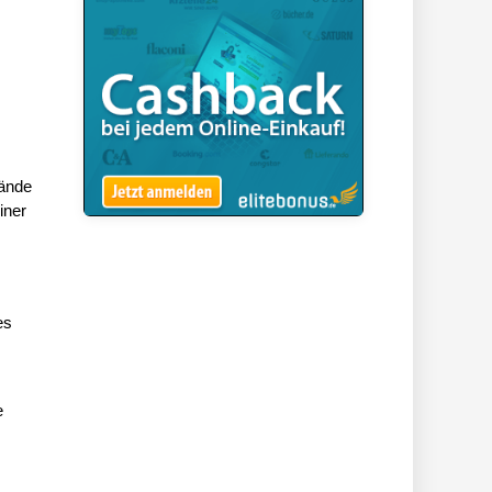
tände
iner
es
e