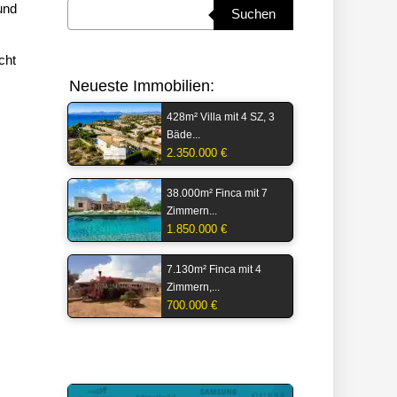
Suchbegriff eingeben
und
Suchen
cht
Neueste Immobilien:
428m² Villa mit 4 SZ, 3
Bäde...
2.350.000 €
38.000m² Finca mit 7
Zimmern...
1.850.000 €
7.130m² Finca mit 4
Zimmern,...
700.000 €