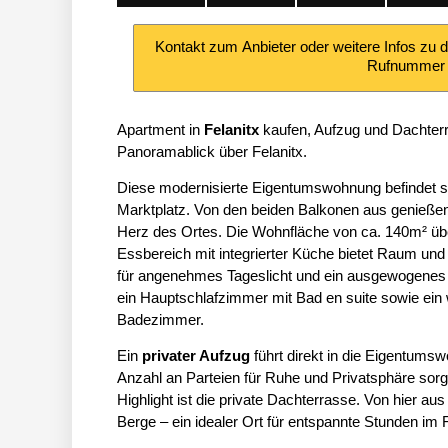
Kontakt zum Anbieter oder weitere Infos zu 
Rufnumme
Apartment in
Felanitx
kaufen, Aufzug und Dachte
Panoramablick über Felanitx.
Diese modernisierte Eigentumswohnung befindet si
Marktplatz. Von den beiden Balkonen aus genießen 
Herz des Ortes. Die Wohnfläche von ca. 140m² üb
Essbereich mit integrierter Küche bietet Raum und 
für angenehmes Tageslicht und ein ausgewogenes
ein Hauptschlafzimmer mit Bad en suite sowie ein 
Badezimmer.
Ein
privater Aufzug
führt direkt in die Eigentums
Anzahl an Parteien für Ruhe und Privatsphäre sor
Highlight ist die private Dachterrasse. Von hier au
Berge – ein idealer Ort für entspannte Stunden im 