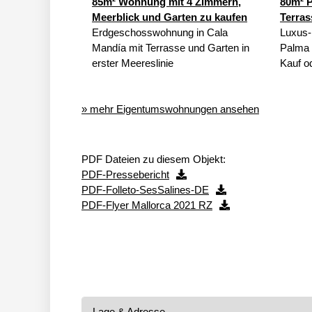
85m² Wohnung mit 4 Zimmern,
80m² P
Meerblick und Garten zu kaufen
Terras
Erdgeschosswohnung in Cala
Luxus-
Mandía mit Terrasse und Garten in
Palma 
erster Meereslinie
Kauf o
» mehr Eigentumswohnungen ansehen
PDF Dateien zu diesem Objekt:
PDF-Pressebericht
PDF-Folleto-SesSalines-DE
PDF-Flyer Mallorca 2021 RZ
Lage & Adresse