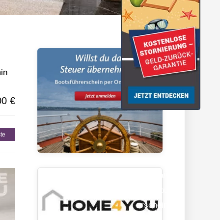
gionen
in
00 €
te
Hier sollte
eigentlich
Werbung
erscheinen…