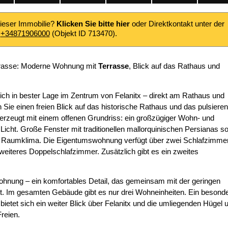
dieser Immobilie?
Klicken Sie bitte hier
oder Direktkontakt unter der
r
+34871906000
(Objekt ID 713470).
rrasse: Moderne Wohnung mit
Terrasse
, Blick auf das Rathaus und
ch in bester Lage im Zentrum von Felanitx – direkt am Rathaus und
Sie einen freien Blick auf das historische Rathaus und das pulsiere
erzeugt mit einem offenen Grundriss: ein großzügiger Wohn- und
Licht. Große Fenster mit traditionellen mallorquinischen Persianas s
 Raumklima. Die Eigentumswohnung verfügt über zwei Schlafzimme
weiteres Doppelschlafzimmer. Zusätzlich gibt es ein zweites
wohnung – ein komfortables Detail, das gemeinsam mit der geringen
gt. Im gesamten Gebäude gibt es nur drei Wohneinheiten. Ein besond
s bietet sich ein weiter Blick über Felanitx und die umliegenden Hügel 
Freien.