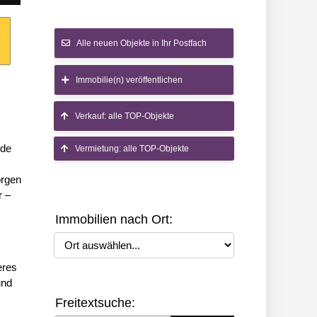
Alle neuen Objekte in Ihr Postfach
Immobilie(n) veröffentlichen
Verkauf: alle TOP-Objekte
nde
Vermietung: alle TOP-Objekte
orgen
r –
Immobilien nach Ort:
Ort auswählen
eres
und
Freitextsuche: