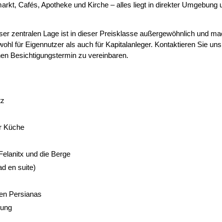
rkt, Cafés, Apotheke und Kirche – alles liegt in direkter Umgebung 
eser zentralen Lage ist in dieser Preisklasse außergewöhnlich und ma
ohl für Eigennutzer als auch für Kapitalanleger. Kontaktieren Sie uns
inen Besichtigungstermin zu vereinbaren.
tz
r Küche
elanitx und die Berge
d en suite)
hen Persianas
nung