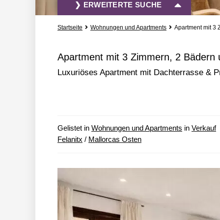
❯ ERWEITERTE SUCHE
Startseite
Wohnungen und Apartments
Apartment mit 3 
Vermietung und Verkauf
Alle Immobili
Apartment mit 3 Zimmern, 2 Bädern u
Luxuriöses Apartment mit Dachterrasse & P
» mehr Such-Optionen
Gelistet in
Wohnungen und Apartments
in
Verkauf
Felanitx
/
Mallorcas Osten