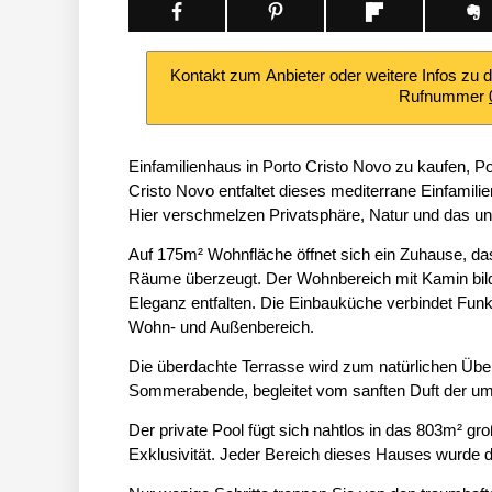
Kontakt zum Anbieter oder weitere Infos zu 
Rufnummer
Einfamilienhaus in Porto Cristo Novo zu kaufen, P
Cristo Novo entfaltet dieses mediterrane Einfamili
Hier verschmelzen Privatsphäre, Natur und das 
Auf 175m² Wohnfläche öffnet sich ein Zuhause, das 
Räume überzeugt. Der Wohnbereich mit Kamin bilde
Eleganz entfalten. Die Einbauküche verbindet Funkti
Wohn- und Außenbereich.
Die überdachte Terrasse wird zum natürlichen Übe
Sommerabende, begleitet vom sanften Duft der u
Der private Pool fügt sich nahtlos in das 803m² gr
Exklusivität. Jeder Bereich dieses Hauses wurde da