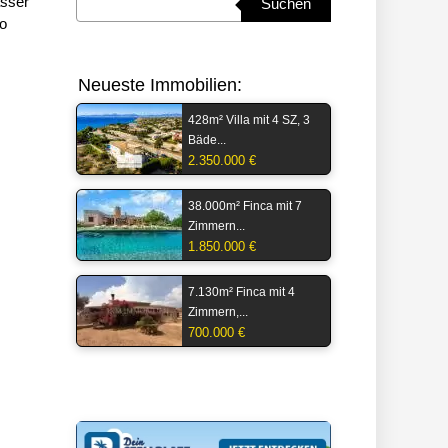
asser
Suchen
to
Neueste Immobilien:
428m² Villa mit 4 SZ, 3
Bäde...
2.350.000 €
38.000m² Finca mit 7
Zimmern...
1.850.000 €
7.130m² Finca mit 4
Zimmern,...
700.000 €