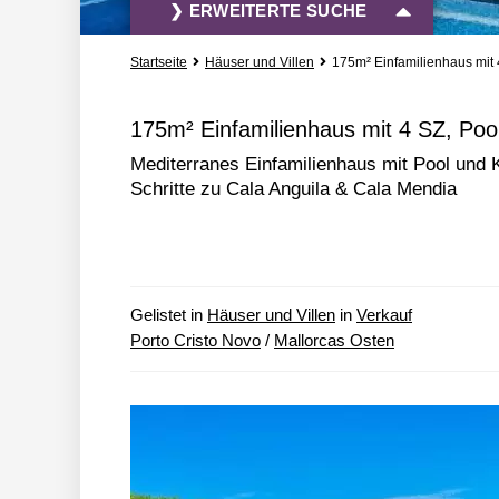
❯ ERWEITERTE SUCHE
Startseite
Häuser und Villen
175m² Einfamilienhaus mit 
Vermietung und Verkauf
Alle Immobili
175m² Einfamilienhaus mit 4 SZ, Pool
Mediterranes Einfamilienhaus mit Pool und 
» mehr Such-Optionen
Schritte zu Cala Anguila & Cala Mendia
Gelistet in
Häuser und Villen
in
Verkauf
Porto Cristo Novo
/
Mallorcas Osten