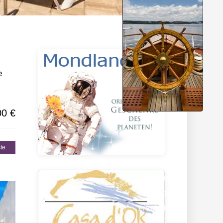
gionen
e
00 €
te
Hier sollte
eigentlich
Werbung
erscheinen…