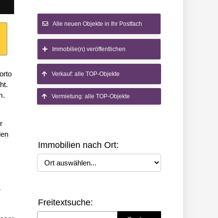
Alle neuen Objekte in Ihr Postfach
Immobilie(n) veröffentlichen
orto
Verkauf: alle TOP-Objekte
ht.
m.
Vermietung: alle TOP-Objekte
r
den
Immobilien nach Ort:
Ort auswählen
r
Freitextsuche:
Suchbegriff eingeben