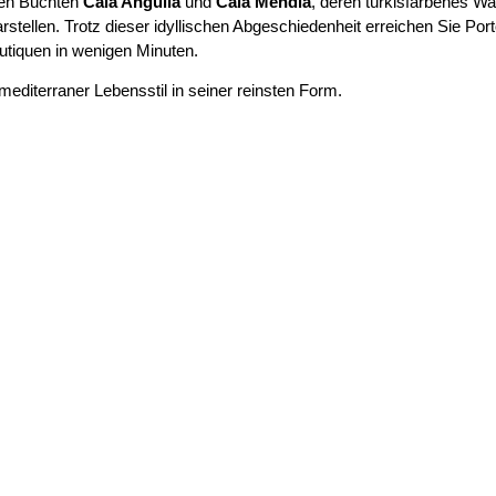
ten Buchten
Cala Anguila
und
Cala Mendia
, deren türkisfarbenes W
arstellen. Trotz dieser idyllischen Abgeschiedenheit erreichen Sie Por
utiquen in wenigen Minuten.
 mediterraner Lebensstil in seiner reinsten Form.