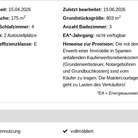
eit:
15.04.2026
Zuletzt bearbeitet:
19.06.2026
2
2
äche:
175 m
Grundstücksgröße:
803 m
Schlafzimmer:
4
Anzahl Badezimmer:
3
n:
2 Autostellplätze
EA*-Jahrgang:
nicht verfügbar
effizienzklasse:
E
Hinweise zur Provision:
Die mit de
Erwerb einer Immobilie in Spanien
anfallenden Kauferwerbsnebenkoste
(Grunderwerbsteuer, Notargebühren
und Grundbuchkosten) sind vom
Käufer zu tragen. Die Maklercourtage
geht zu Lasten des Verkäufers!
*EA = Energieauswei
ennutzung
vollmöbliert