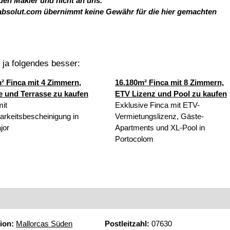
 den Makler und nicht an uns.
absolut.com übernimmt keine Gewähr für die hier gemachten
t ja folgendes besser:
² Finca mit 4 Zimmern,
16.180m² Finca mit 8 Zimmern,
 und Terrasse zu kaufen
ETV Lizenz und Pool zu kaufen
mit
Exklusive Finca mit ETV-
rkeitsbescheinigung in
Vermietungslizenz, Gäste-
jor
Apartments und XL-Pool in
Portocolom
ion:
Mallorcas Süden
Postleitzahl:
07630