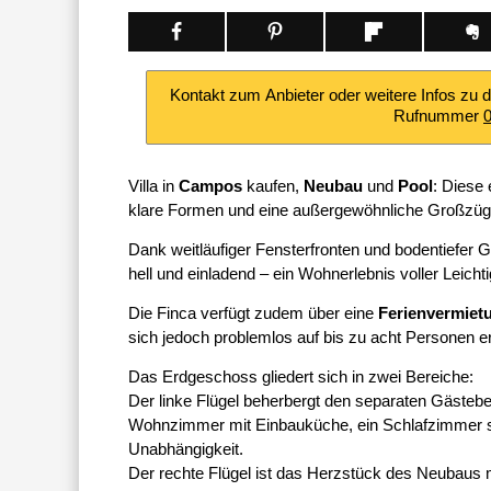
Kontakt zum Anbieter oder weitere Infos zu 
Rufnummer
Villa in
Campos
kaufen,
Neubau
und
Pool
: Diese
klare Formen und eine außergewöhnliche Großzügi
Dank weitläufiger Fensterfronten und bodentiefer 
hell und einladend – ein Wohnerlebnis voller Leicht
Die Finca verfügt zudem über eine
Ferienvermiet
sich jedoch problemlos auf bis zu acht Personen er
Das Erdgeschoss gliedert sich in zwei Bereiche:
Der linke Flügel beherbergt den separaten Gästebe
Wohnzimmer mit Einbauküche, ein Schlafzimmer so
Unabhängigkeit.
Der rechte Flügel ist das Herzstück des Neubaus m