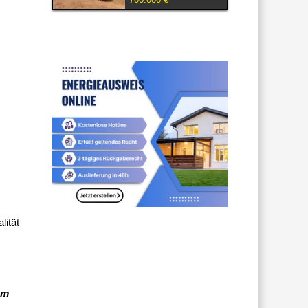
lität
em