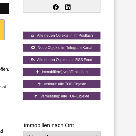
Alle neuen Objekte in Ihr Postfach
Neue Objekte im Telegram Kanal
Alle neuen Objekte als RSS Feed
ffen,
Immobilie(n) veröffentlichen
Verkauf: alle TOP-Objekte
ässt
Vermietung: alle TOP-Objekte
Immobilien nach Ort:
nd
Ort auswählen