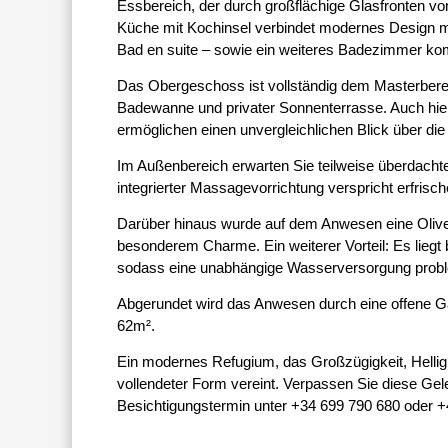
Essbereich, der durch großflächige Glasfronten vo
Küche mit Kochinsel verbindet modernes Design mit
Bad en suite – sowie ein weiteres Badezimmer kom
Das Obergeschoss ist vollständig dem Masterbere
Badewanne und privater Sonnenterrasse. Auch hier
ermöglichen einen unvergleichlichen Blick über di
Im Außenbereich erwarten Sie teilweise überdacht
integrierter Massagevorrichtung verspricht erfri
Darüber hinaus wurde auf dem Anwesen eine Oliven
besonderem Charme. Ein weiterer Vorteil: Es lieg
sodass eine unabhängige Wasserversorgung proble
Abgerundet wird das Anwesen durch eine offene Ga
62m².
Ein modernes Refugium, das Großzügigkeit, Hellig
vollendeter Form vereint. Verpassen Sie diese Gel
Besichtigungstermin unter +34 699 790 680 oder +