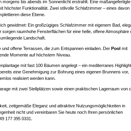
n morgens bis abends im Sonnenlicht erstrahlt. Eine maßangefertigte
 höchster Funktionalität. Zwei stilvolle Schlafzimmer – eines davon 
plettieren diese Ebene.
ich gewidmet: Ein großzügiges Schlafzimmer mit eigenem Bad, eleg
 sorgen raumhohe Fensterflächen für eine helle, offene Atmosphäre
e umliegende Landschaft.
e und offene Terrassen, die zum Entspannen einladen. Der
Pool
mit
schende Momente auf höchstem Niveau.
plantage mit fast 100 Bäumen angelegt – ein mediterranes Highlight
t bereits eine Genehmigung zur Bohrung eines eigenen Brunnens vor,
mlos realisiert werden kann.
rage mit zwei Stellplätzen sowie einen praktischen Lagerraum von c
keit, zeitgemäße Eleganz und attraktive Nutzungsmöglichkeiten in
egenheit nicht und vereinbaren Sie heute noch Ihren persönlichen
49 177 395 0331.