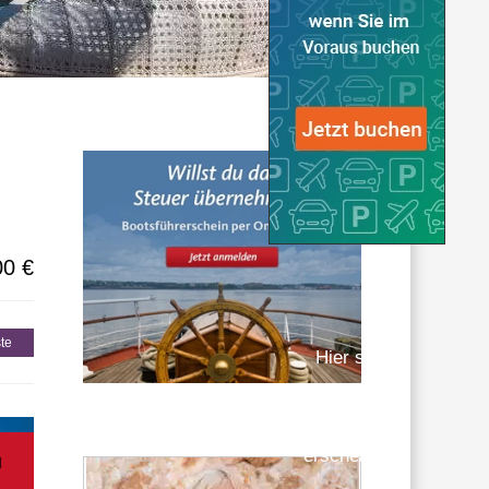
gionen
00 €
te
Hier sollte
eigentlich
Werbung
erscheinen…
u