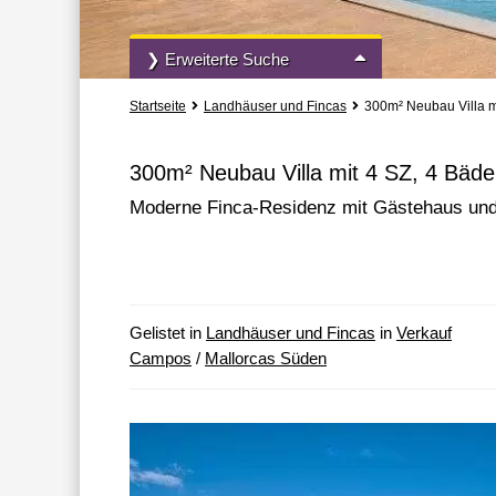
❯ Erweiterte Suche
Startseite
Landhäuser und Fincas
300m² Neubau Villa m
Vermietung und Verkauf
Alle Immobili
300m² Neubau Villa mit 4 SZ, 4 Bäd
Moderne Finca-Residenz mit Gästehaus un
» mehr Such-Optionen
Gelistet in
Landhäuser und Fincas
in
Verkauf
Campos
/
Mallorcas Süden