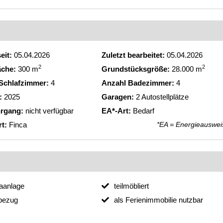
eit:
05.04.2026
Zuletzt bearbeitet:
05.04.2026
2
2
äche:
300 m
Grundstücksgröße:
28.000 m
Schlafzimmer:
4
Anzahl Badezimmer:
4
:
2025
Garagen:
2 Autostellplätze
rgang:
nicht verfügbar
EA*-Art:
Bedarf
rt:
Finca
*EA = Energieauswei
aanlage
teilmöbliert
bezug
als Ferienimmobilie nutzbar