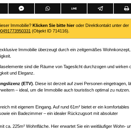
dieser Immobilie?
Klicken Sie bitte hier
oder Direktkontakt unter der
00491773950331
(Objekt ID 714116).
 exklusive Immobilie überzeugt durch ein zeitgemäßes Wohnkonzept,
gkeit.
Glaselemente sind die Räume von Tageslicht durchzogen und wirken o
igkeit und Eleganz.
ungslizenz (ETV)
. Diese ist derzeit auf zwei Personen eingetragen, l
weitern – ideal, um die Immobilie auch touristisch optimal zu nutzen.
reich mit eigenem Eingang. Auf rund 61m² bietet er ein komfortables
wie ein Badezimmer – ein idealer Rückzugsort mit absoluter
it ca. 225m² Wohnfläche. Hier erwartet Sie ein weitläufiger Wohn- u