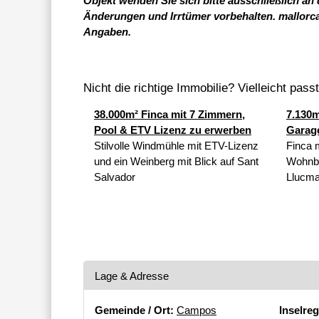
Objekt wenden Sie sich bitte ausschließlich an
Änderungen und Irrtümer vorbehalten. mallorc
Angaben.
Nicht die richtige Immobilie? Vielleicht pass
38.000m² Finca mit 7 Zimmern,
7.130m
Pool & ETV Lizenz zu erwerben
Garage
Stilvolle Windmühle mit ETV-Lizenz
Finca 
und ein Weinberg mit Blick auf Sant
Wohnba
Salvador
Llucma
Lage & Adresse
Gemeinde / Ort:
Campos
Inselreg