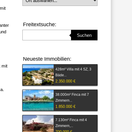
mit
Freitextsuche:
anter
 und
Suchbegriff eingeben
Suchen
Neueste Immobilien:
 mit
428m² Villa mit 4 SZ, 3
Bäde...
2.350.000 €
a.
38.000m² Finca mit 7
Zimmern...
1.850.000 €
7.130m² Finca mit 4
Zimmern,...
700.000 €