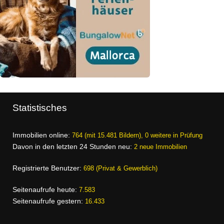
Statistisches
Immobilien online:
764 (mit 15.481 Bildern), 0 weitere in Prüfung
Davon in den letzten 24 Stunden neu:
2 neue Immobilien
Registrierte Benutzer:
698 (Privat & Gewerblich)
Seitenaufrufe heute:
7.583
Seitenaufrufe gestern:
16.433