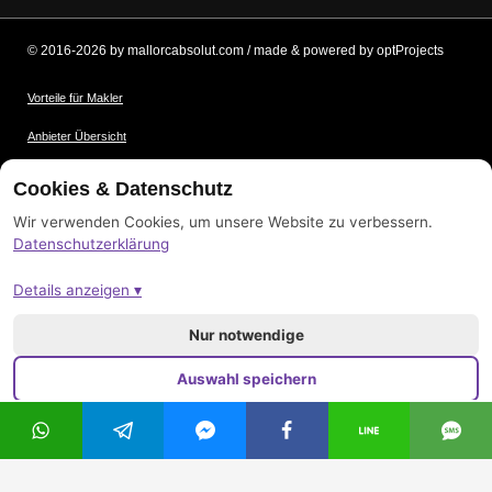
© 2016-2026 by mallorcabsolut.com / made & powered by optProjects
Vorteile für Makler
Anbieter Übersicht
Nutzungsbedingungen
Cookies & Datenschutz
Datenschutz
Wir verwenden Cookies, um unsere Website zu verbessern.
Datenschutzerklärung
Bildnachweis
Details anzeigen ▾
Impressum
Sitemap
Nur notwendige
Auswahl speichern
Alle akzeptieren