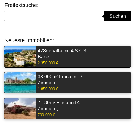
Freitextsuche:
Suchbegriff eingeben
Suchen
Neueste Immobilien:
428m² Villa mit 4 SZ, 3
Bäde...
2.350.000 €
38.000m² Finca mit 7
Zimmern...
1.850.000 €
7.130m² Finca mit 4
Zimmern,...
700.000 €