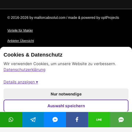
© 2016-2026 by mallorcabsolut.com / made & powered by optProjects
Vorteile für Makler
Anbieter Übersicht
Nutzungsbedingungen
Cookies & Datenschutz
Datenschutz
Wir verwenden Cookies, um unsere Website zu verbessern.
Datenschutzerklärung
Bildnachweis
Details anzeigen ▾
Impressum
Sitemap
Nur notwendige
Auswahl speichern
Alle akzeptieren