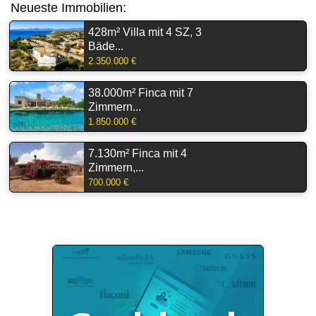
Neueste Immobilien:
428m² Villa mit 4 SZ, 3
Bäde...
2.350.000 €
38.000m² Finca mit 7
Zimmern...
1.850.000 €
7.130m² Finca mit 4
Zimmern,...
700.000 €