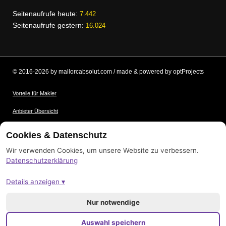
Seitenaufrufe heute:
7.442
Seitenaufrufe gestern:
16.024
© 2016-2026 by mallorcabsolut.com / made & powered by optProjects
Vorteile für Makler
Anbieter Übersicht
Nutzungsbedingungen
Cookies & Datenschutz
Datenschutz
Wir verwenden Cookies, um unsere Website zu verbessern.
Datenschutzerklärung
Bildnachweis
Details anzeigen ▾
Impressum
Sitemap
Nur notwendige
Auswahl speichern