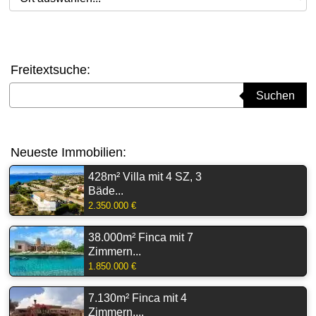
Freitextsuche:
Suchbegriff eingeben
Suchen
Neueste Immobilien:
428m² Villa mit 4 SZ, 3
Bäde...
2.350.000 €
38.000m² Finca mit 7
Zimmern...
1.850.000 €
7.130m² Finca mit 4
Zimmern,...