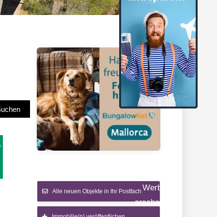
gionen
Suchen
Hier sollte
eigentlich
Werbung
Alle neuen Objekte in Ihr Postfach
erscheinen…
Immobilie(n) veröffentlichen