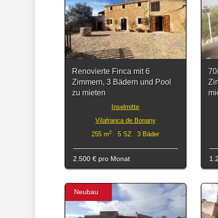
Renovierte Finca mit 6
70
Zimmern, 3 Bädern und Pool
Zi
zu mieten
mi
Inselmitte
Vilafranca de Bonany
2
255 m
5 SZ 3 Bäder
2.500 €
pro Monat
1.
Neubau