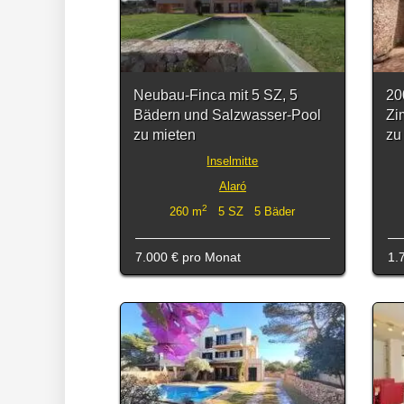
Neubau-Finca mit 5 SZ, 5
20
Bädern und Salzwasser-Pool
Zi
zu mieten
zu
Inselmitte
Alaró
2
260 m
5 SZ 5 Bäder
7.000 €
pro Monat
1.