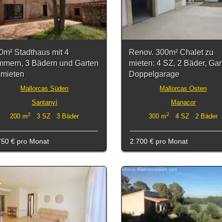
0m² Stadthaus mit 4
Renov. 300m² Chalet zu
mmern, 3 Bädern und Garten
mieten: 4 SZ, 2 Bäder, Gar
 mieten
Doppelgarage
Mallorcas Süden
Mallorcas Osten
Santanyí
Manacor
2
2
200 m
3 SZ 3 Bäder
300 m
4 SZ 2 Bäder
750 €
pro Monat
2.700 €
pro Monat