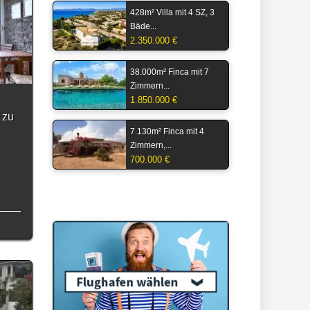
428m² Villa mit 4 SZ, 3
Bäde...
2.350.000 €
38.000m² Finca mit 7
Zimmern...
1.850.000 €
 zu
7.130m² Finca mit 4
Zimmern,...
700.000 €