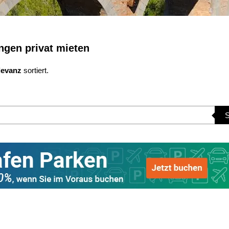
enarten
Alle Gemeinden / Orte
Alle Inselre
gen privat mieten
levanz
sortiert.