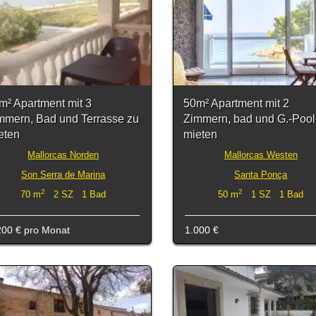
m² Apartment mit 3
50m² Apartment mit 2
mmern, Bad und Terrasse zu
Zimmern, bad und G.-Pool
eten
mieten
Mallorcas Norden
Mallorcas Westen
Son Serra de Marina
Santa Ponça
2
2
70 m
2 SZ 1 Bad
50 m
1 SZ 1 Bad
200 €
pro Monat
1.000 €