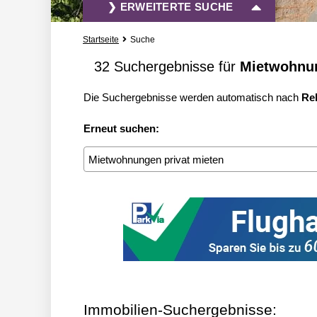
❯ ERWEITERTE SUCHE
Startseite
Suche
Vermietung und Verkauf
Alle Immobili
32 Suchergebnisse für
Mietwohnun
Die Suchergebnisse werden automatisch nach
Re
» mehr Such-Optionen
Erneut suchen:
Suchbegriff eingeben
Immobilien-Suchergebnisse: