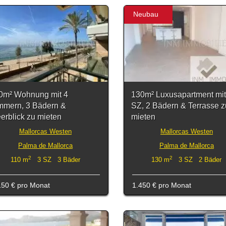
Neubau
0m² Wohnung mit 4
130m² Luxusapartment mit
mmern, 3 Bädern &
SZ, 2 Bädern & Terrasse z
erblick zu mieten
mieten
Mallorcas Westen
Mallorcas Westen
Palma de Mallorca
Palma de Mallorca
2
2
110 m
3 SZ 3 Bäder
130 m
3 SZ 2 Bäder
150 €
pro Monat
1.450 €
pro Monat