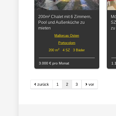
200m² Chalet mit 6 Zimmern,
Mö
Pool und Außenküche zu
SZ
mieten
zu
Mallorcas Osten
Portocolom
2
200 m
4 SZ 3 Bäder
3.000 €
pro Monat
1.
zurück
1
2
3
vor