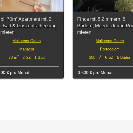
bl. 70m² Apartment mit 2
Finca mit 8 Zimmern, 5
, Bad & Gaszentralheizung
Bädern, Meerblick und Poo
 mieten
mieten
Mallorcas Osten
Mallorcas Osten
Manacor
Portocolom
2
2
70 m
2 SZ 1 Bad
308 m
6 SZ 5 Bäder
100 €
pro Monat
3.600 €
pro Monat