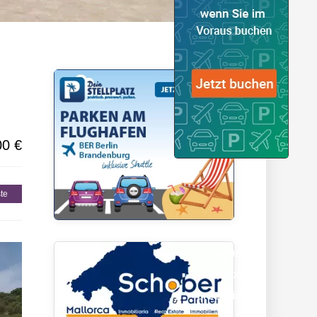
gionen
00 €
te
Hier sollte
eigentlich
Werbung
erscheinen…