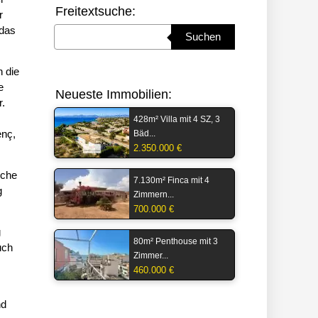
Freitextsuche:
r
 das
Suchbegriff eingeben
Suchen
n die
e
Neueste Immobilien:
r.
428m² Villa mit 4 SZ, 3
enç,
Bäd...
2.350.000 €
sche
7.130m² Finca mit 4
g
Zimmern...
700.000 €
g
80m² Penthouse mit 3
uch
Zimmer...
460.000 €
nd