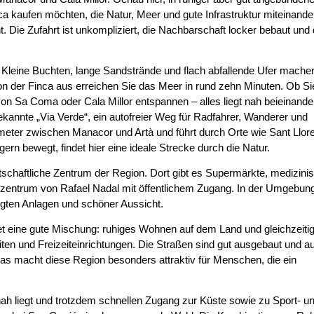
ca kaufen möchten, die Natur, Meer und gute Infrastruktur miteinande
t. Die Zufahrt ist unkompliziert, die Nachbarschaft locker bebaut und
lt. Kleine Buchten, lange Sandstrände und flach abfallende Ufer mache
Von der Finca aus erreichen Sie das Meer in rund zehn Minuten. Ob Si
von Sa Coma oder Cala Millor entspannen – alles liegt nah beieinande
bekannte „Via Verde“, ein autofreier Weg für Radfahrer, Wanderer und
Kilometer zwischen Manacor und Artà und führt durch Orte wie Sant Llor
ern bewegt, findet hier eine ideale Strecke durch die Natur.
rtschaftliche Zentrum der Region. Dort gibt es Supermärkte, medizini
zentrum von Rafael Nadal mit öffentlichem Zugang. In der Umgebun
egten Anlagen und schöner Aussicht.
et eine gute Mischung: ruhiges Wohnen auf dem Land und gleichzeiti
en und Freizeiteinrichtungen. Die Straßen sind gut ausgebaut und a
Das macht diese Region besonders attraktiv für Menschen, die ein
ah liegt und trotzdem schnellen Zugang zur Küste sowie zu Sport- u