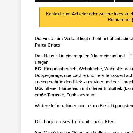
Kontakt zum Anbieter oder weitere Infos zu 
Rufnummer
Die Finca zum Verkauf liegt erhöht mit phantasti
Porto Cristo
.
Das Haus ist in einem guten Allgemeinzustand – R
Etagen.
EG:
Eingangsbereich, Wohnküche, Wohn-/Essraum
Doppelgarage, überdachte und freie Terrassenfläch
uneingeschränkten Blick zum Meer und der Umge
OG:
offener Flurbereich mit offener Bibliothek (k
große Terrasse, Funktionsraum.
Weitere Informationen oder einen Besichtigungsterm
Die Lage dieses Immobilienobjektes
Son Carrió liegt im Osten von Mallorca, zwischen 