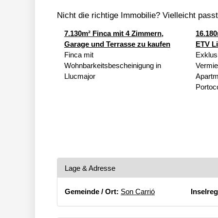
Nicht die richtige Immobilie? Vielleicht pass
7.130m² Finca mit 4 Zimmern,
16.180
Garage und Terrasse zu kaufen
ETV Li
Finca mit
Exklus
Wohnbarkeitsbescheinigung in
Vermie
Llucmajor
Apartm
Portoc
Lage & Adresse
Gemeinde / Ort:
Son Carrió
Inselreg