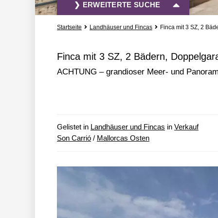
❯ ERWEITERTE SUCHE
Startseite
Landhäuser und Fincas
Finca mit 3 SZ, 2 Bä
Vermietung und Verkauf
Alle Immobili
Finca mit 3 SZ, 2 Bädern, Doppelgar
ACHTUNG – grandioser Meer- und Panoramabl
» mehr Such-Optionen
Gelistet in
Landhäuser und Fincas
in
Verkauf
Son Carrió
/
Mallorcas Osten