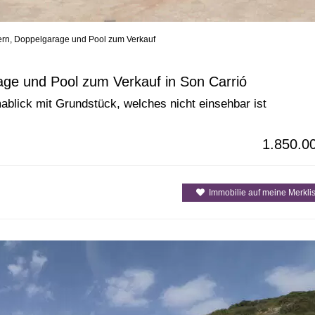
dern, Doppelgarage und Pool zum Verkauf
enarten
Alle Gemeinden / Orte
Alle Inselre
age und Pool zum Verkauf in Son Carrió
ick mit Grundstück, welches nicht einsehbar ist
1.850.0
Immobilie auf meine Merklis