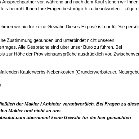
ls Ansprechpartner vor, während und nach dem Kauf stehen wir Ihnen
d stets bemüht Ihnen Ihre Fragen bestmöglich zu beantworten – zögern
ehmen wir hierfür keine Gewähr. Dieses Exposé ist nur für Sie persön
liche Zustimmung gebunden und unterbindet nicht unseren
rages. Alle Gespräche sind über unser Büro zu führen. Bei
bis zur Höhe der Provisionsansprüche ausdrücklich vor. Zwischenve
anfallenden Kauferwerbs-Nebenkosten (Grunderwerbsteuer, Notargeb
.
!
ießlich der Makler / Anbieter verantwortlich. Bei Fragen zu dies
 den Makler und nicht an uns.
absolut.com übernimmt keine Gewähr für die hier gemachten