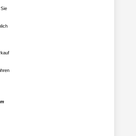
 Sie
lich
rkauf
ühren
em