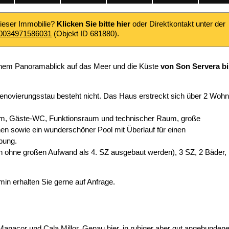
dieser Immobilie?
Klicken Sie bitte hier
oder Direktkontakt unter der
0034971586031
(Objekt ID 681880).
schem Panoramablick auf das Meer und die Küste
von Son Servera bi
enovierungsstau besteht nicht. Das Haus erstreckt sich über 2 Wohn
, Gäste-WC, Funktionsraum und technischer Raum, große
en sowie ein wunderschöner Pool mit Überlauf für einen
bung.
ann ohne großen Aufwand als 4. SZ ausgebaut werden), 3 SZ, 2 Bäder,
in erhalten Sie gerne auf Anfrage.
Manacor und Cala Millor. Genau hier, in ruhiger aber gut angebundene