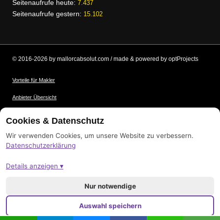
Seitenaufrufe heute:
7.437
Seitenaufrufe gestern:
15.102
© 2016-2026 by mallorcabsolut.com / made & powered by optProjects
Vorteile für Makler
Anbieter Übersicht
Nutzungsbedingungen
Cookies & Datenschutz
Datenschutz
Wir verwenden Cookies, um unsere Website zu verbessern.
Datenschutzerklärung
Bildnachweis
Details anzeigen ▾
Impressum
Sitemap
Nur notwendige
Auswahl speichern