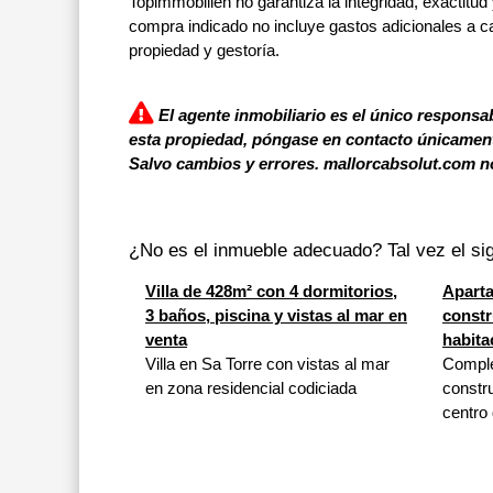
Topimmobilien no garantiza la integridad, exactitud 
compra indicado no incluye gastos adicionales a c
propiedad y gestoría.
El agente inmobiliario es el único responsab
esta propiedad, póngase en contacto únicamente
Salvo cambios y errores. mallorcabsolut.com no
¿No es el inmueble adecuado? Tal vez el sig
Villa de 428m² con 4 dormitorios,
Apart
3 baños, piscina y vistas al mar en
constr
venta
habita
Villa en Sa Torre con vistas al mar
Comple
en zona residencial codiciada
constru
centro 