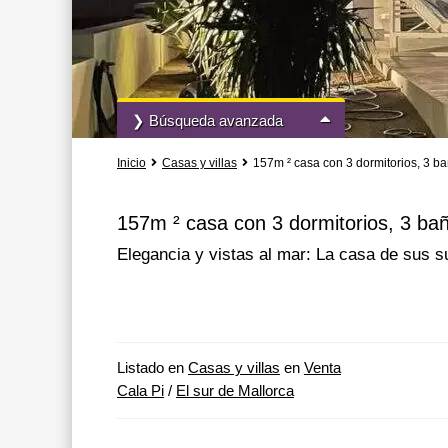
❯ Búsqueda avanzada
Inicio
Casas y villas
157m ² casa con 3 dormitorios, 3 bañ
Todas las acciones
Todos los tipo
157m ² casa con 3 dormitorios, 3 baño
Elegancia y vistas al mar: La casa de sus s
Más opciones de búsqueda
Listado en
Casas y villas
en
Venta
Cala Pi
/
El sur de Mallorca