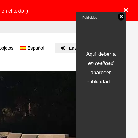
×
en el texto ;)
×
Publicidad:
objetos
Español
Enviar propiedad
Aquí debería
en realidad
aparecer
publicidad…