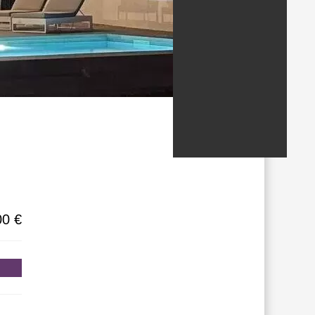
ondados/estados
00 €