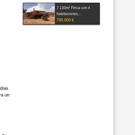
7.130m² Finca con 4
habitaciones,...
700.000 €
 días
ra un