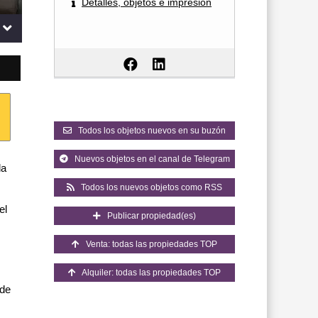
Detalles, objetos e impresión
Todos los objetos nuevos en su buzón
Nuevos objetos en el canal de Telegram
la
Todos los nuevos objetos como RSS
el
Publicar propiedad(es)
Venta: todas las propiedades TOP
Alquiler: todas las propiedades TOP
 de