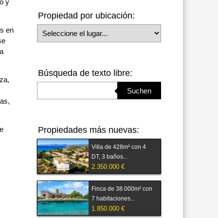
o y
Propiedad por ubicación:
Seleccione el lugar
és en
se
 a
Búsqueda de texto libre:
za,
Suchbegriff eingeben
Suchen
das,
le
Propiedades más nuevas:
Villa de 428m² con 4
DT, 3 baños...
2.350.000 €
Finca de 38.000m² con
7 habitaciones...
1.850.000 €