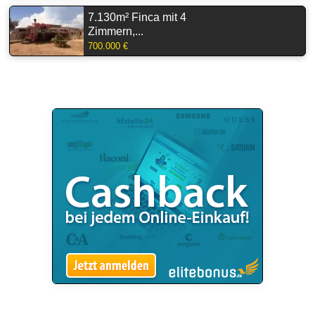
7.130m² Finca mit 4
Zimmern,...
700.000 €