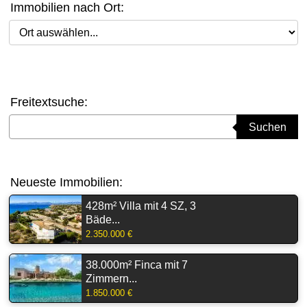
Immobilien nach Ort:
Ort auswählen
Freitextsuche:
Suchbegriff eingeben
Suchen
Neueste Immobilien:
428m² Villa mit 4 SZ, 3
Bäde...
2.350.000 €
38.000m² Finca mit 7
Zimmern...
1.850.000 €