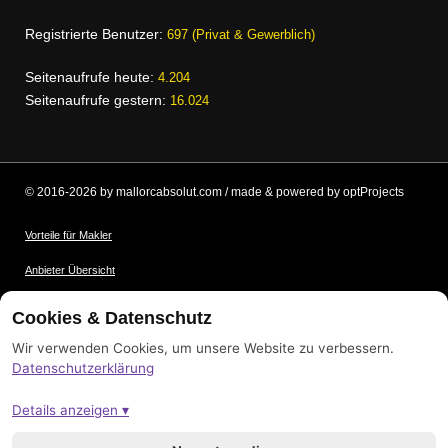
Registrierte Benutzer:
697 (Privat & Gewerblich)
Seitenaufrufe heute:
4.204
Seitenaufrufe gestern:
16.024
© 2016-2026 by mallorcabsolut.com / made & powered by optProjects
Vorteile für Makler
Anbieter Übersicht
Nutzungsbedingungen
Cookies & Datenschutz
Datenschutz
Wir verwenden Cookies, um unsere Website zu verbessern.
Datenschutzerklärung
Bildnachweis
Details anzeigen ▾
Impressum
Sitemap