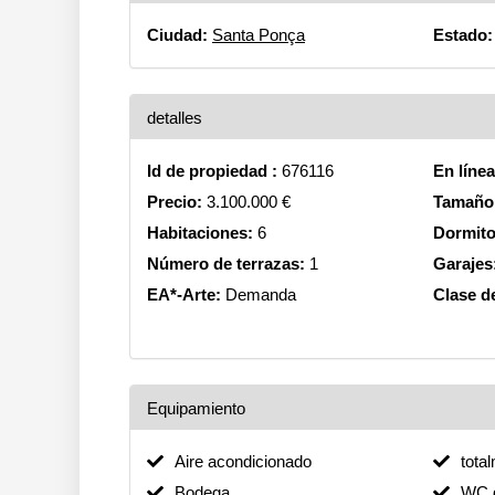
Ciudad:
Santa Ponça
Estado:
detalles
Id de propiedad :
676116
En líne
Precio:
3.100.000 €
Tamaño 
Habitaciones:
6
Dormito
Número de terrazas:
1
Garajes
EA*-Arte:
Demanda
Clase de
Equipamiento
Aire acondicionado
tota
Bodega
WC d