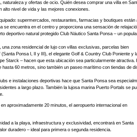
a, naturaleza y ofertas de ocio. Quién desea comprar una villa en San
n alto nivel de vida y las mejores conexiones.
equipado: supermercados, restaurantes, farmacias y boutiques están 
a se encuentra en el centro y proporciona una sensación de relajaci
erto deportivo natural protegido Club Náutico Santa Ponsa – un popula
na zona residencial de lujo con villas exclusivas, parcelas bien
anta Ponsa I, II y III), el elegante Golf & Country Club Poniente y l
pe Starck – hacen que esta ubicación sea particularmente atractiva. 
e hasta 60 metros, sino también un paseo marítimo con tiendas de d
clubs e instalaciones deportivas hace que Santa Ponsa sea especial
sidentes a largo plazo. También la lujosa marina Puerto Portals se p
e.
 en aproximadamente 20 minutos, el aeropuerto internacional en
dad a la playa, infraestructura y exclusividad, encontrará en Santa
lor duradero – ideal para primera o segunda residencia.