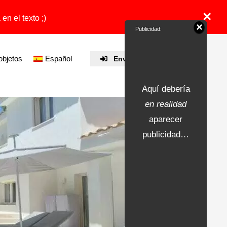
×
en el texto ;)
×
Publicidad:
objetos
Español
Enviar propiedad
Aquí debería
en realidad
aparecer
publicidad…