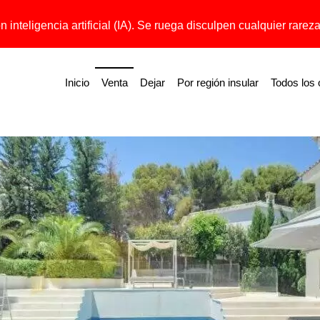
 inteligencia artificial (IA). Se ruega disculpen cualquier rareza 
Inicio
Venta
Dejar
Por región insular
Todos los 