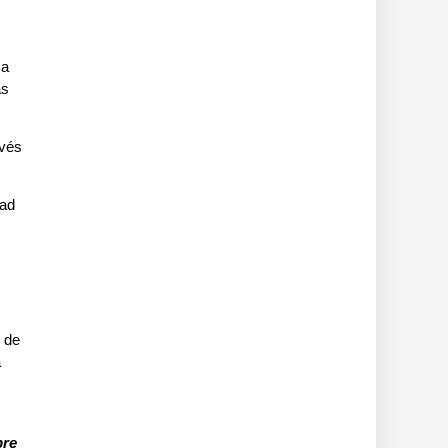
za
ás
avés
dad
o de
a
bre