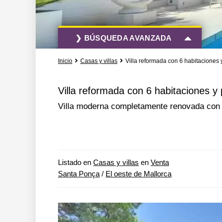
❯ BÚSQUEDA AVANZADA
Inicio
Casas y villas
Villa reformada con 6 habitaciones y
Todas las acciones
Todos los tipo
Villa reformada con 6 habitaciones y
Villa moderna completamente renovada con p
Más opciones de búsqueda
Listado en
Casas y villas
en
Venta
Santa Ponça
/
El oeste de Mallorca