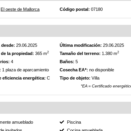
El oeste de Mallorca
Código postal:
07180
a desde:
29.06.2025
Última modificación:
29.06.2025
2
2
de la propiedad:
365 m
Tamaño del terreno:
1.380 m
rios:
4
Baños:
5
:
1 plaza de aparcamiento
Cosecha EA*:
no disponible
 eficiencia energética:
C
Tipo de objeto:
Villa
*EA = Certificado energétic
lmente amueblado
Piscina
e invitados
Cocina amueblada