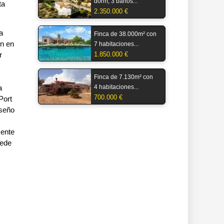
dorm, 3 baños...
ta
2.350.000 €
a
Finca de 38.000m² con
ón en
7 habitaciones...
r
1.850.000 €
Finca de 7.130m² con
a
4 habitaciones...
700.000 €
Port
iseño
mente
uede