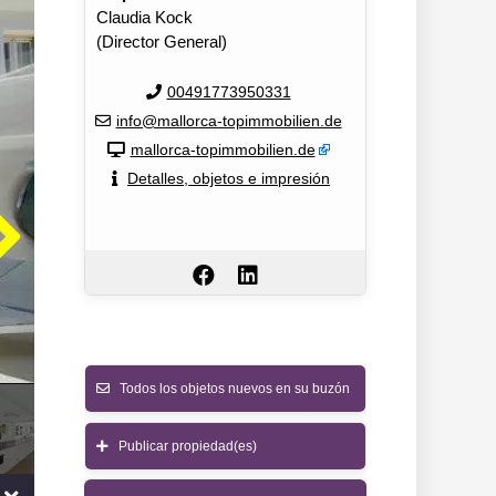
Claudia Kock
(Director General)
00491773950331
info@mallorca-topimmobilien.de
mallorca-topimmobilien.de
Detalles, objetos e impresión
Todos los objetos nuevos en su buzón
Publicar propiedad(es)