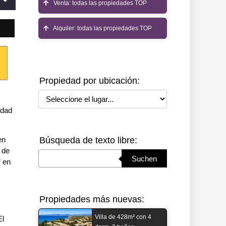
Venta: todas las propiedades TOP
Alquiler: todas las propiedades TOP
Propiedad por ubicación:
Seleccione el lugar
idad
en
Búsqueda de texto libre:
 de
Suchbegriff eingeben
Suchen
² en
Propiedades más nuevas:
Villa de 428m² con 4
El