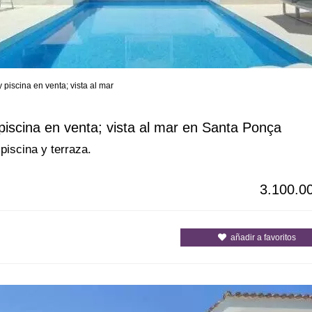
 piscina en venta; vista al mar
s
Todas las ciudades
Todos los c
 piscina en venta; vista al mar en Santa Ponça
iscina y terraza.
3.100.0
añadir a favoritos