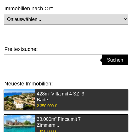
Immobilien nach Ort:
Ort auswählen
Freitextsuche:
Suchbegriff eingeben
Suchen
Neueste Immobilien:
428m² Villa mit 4 SZ, 3
Bäde...
2.350.000 €
38.000m² Finca mit 7
Zimmern...
1.850.000 €