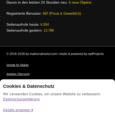
Davon in den letzten 24 Stunden neu:
6 neue Objekte
Registrierte Benutzer:
697 (Privat & Gewerblich)
Seitenaufrufe heute:
6.554
Seitenaufrufe gestern:
13.789
© 2016-2026 by mallorcabsolut.com / made & powered by optProjects
Vorteile für Makler
Anbieter Übersicht
Nutzungsbedingungen
Cookies & Datenschutz
Datenschutz
Wir verwenden Cookies, um unsere Website zu verbessern.
Datenschutzerklärung
Bildnachweis
Details anzeigen ▾
Impressum