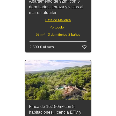
Apartamento de 92m² con 3
dormitorios, terraza y vistas al
mar en alquiler
Este de Mallorca
Portocolom
2
92 m
3 dormitorios 2 baños
2.500 €
al mes
Finca de 16.180m² con 8
habitaciones, licencia ETV y