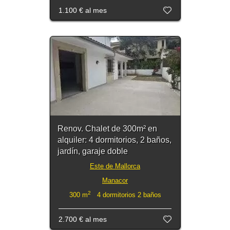
1.100 €
al mes
Renov. Chalet de 300m² en
alquiler: 4 dormitorios, 2 baños,
jardín, garaje doble
Este de Mallorca
Manacor
2
300 m
4 dormitorios 2 baños
2.700 €
al mes