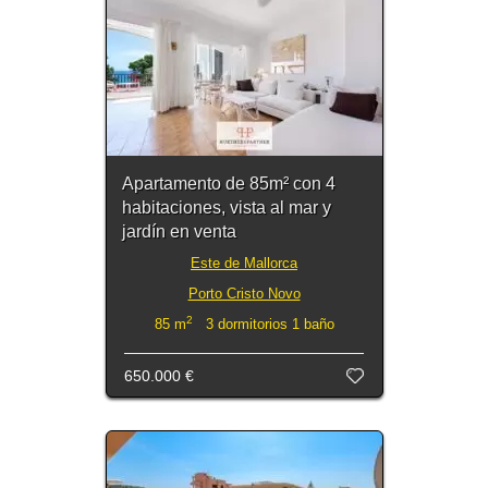
Apartamento de 85m² con 4
habitaciones, vista al mar y
jardín en venta
Este de Mallorca
Porto Cristo Novo
2
85 m
3 dormitorios 1 baño
650.000 €