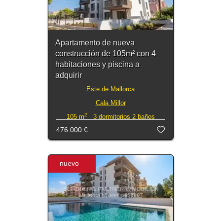
Apartamento de nueva
construcción de 105m² con 4
habitaciones y piscina a
adquirir
Este de Mallorca
Cala Millor
2
105 m
3 dormitorios 2 baños
476.000 €
nuevo