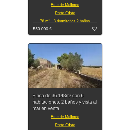
Este de Mallorca
Porto Cristo
2
78 m
3 dormitorios 2 baños
550.000 €
Finca de 36.148m² con 6
habitaciones, 2 baños y vista al
mar en venta
Este de Mallorca
Porto Cristo