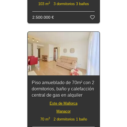
2
103 m
3 dormitorios 3 baños
2.500.000 €
Piso amueblado de 70m² con 2
dormitorios, baño y calefacción
central de gas en alquiler
Este de Mallorca
Manacor
2
70 m
2 dormitorios 1 baño