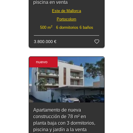
piscina en venta
Este de Mallorca
Portocolom
2
500 m
6 dormitorios 6 baños
3.800.000 €
nuevo
Apartamento de nueva
construcción de 78 m² en
planta baja con 3 dormitorios,
piscina y jardín a la venta