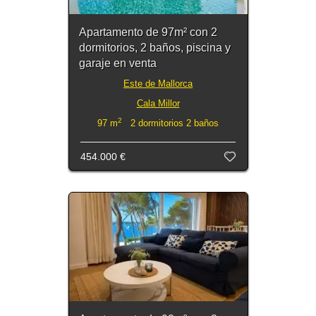
Apartamento de 97m² con 2
dormitorios, 2 baños, piscina y
garaje en venta
Este de Mallorca
Cala Millor
2
97 m
2 dormitorios 2 baños
454.000 €