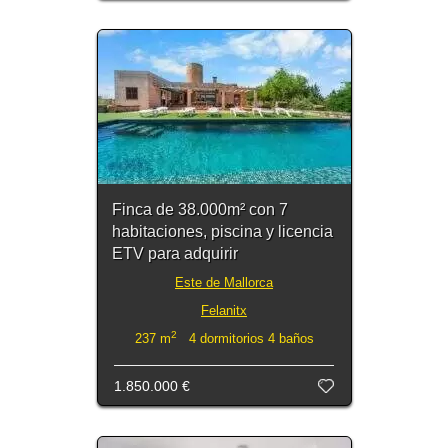
Finca de 38.000m² con 7
habitaciones, piscina y licencia
ETV para adquirir
Este de Mallorca
Felanitx
2
237 m
4 dormitorios 4 baños
1.850.000 €