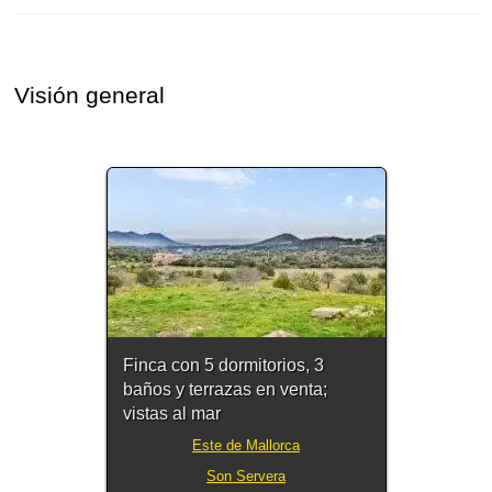
Visión general
Finca con 5 dormitorios, 3
baños y terrazas en venta;
vistas al mar
Este de Mallorca
Son Servera