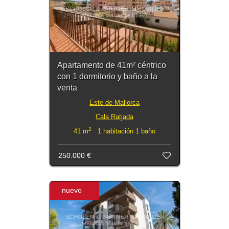
Apartamento de 41m² céntrico
con 1 dormitorio y baño a la
venta
Este de Mallorca
Cala Ratjada
2
41 m
1 habitación 1 baño
250.000 €
nuevo