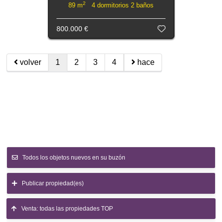
2
89 m
4 dormitorios 2 baños
800.000 €
volver
1
2
3
4
hace
Todos los objetos nuevos en su buzón
Publicar propiedad(es)
Venta: todas las propiedades TOP