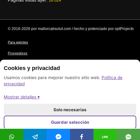
Páginas vistas ayer:
16.024
© 2016-2026 por mallorcabsolut.com / hecho y potenciado por optProjects
Para agentes
Proveedores
Condiciones
Cookies y privacidad
Protección de datos
Usamos cookies para mejorar nuestro sitio web.
Política de
privacidad
Créditos de las imágenes
Mostrar detalles ▾
Pie de imprenta
Mapa del sitio
Solo necesarias
Guardar selección
Aceptar todo