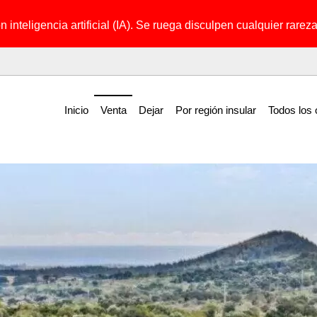
 inteligencia artificial (IA). Se ruega disculpen cualquier rareza 
Inicio
Venta
Dejar
Por región insular
Todos los 