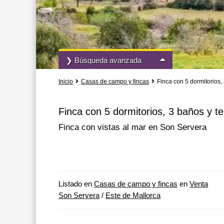
❯ Búsqueda avanzada
Inicio
Casas de campo y fincas
Finca con 5 dormitorios, 
Todas las acciones
Todos los tipo
Finca con 5 dormitorios, 3 baños y t
Finca con vistas al mar en Son Servera
Más opciones de búsqueda
Listado en
Casas de campo y fincas
en
Venta
Son Servera
/
Este de Mallorca