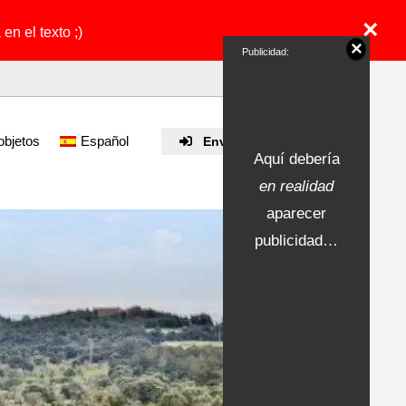
×
en el texto ;)
×
Publicidad:
objetos
Español
Enviar propiedad
Aquí debería
en realidad
aparecer
publicidad…