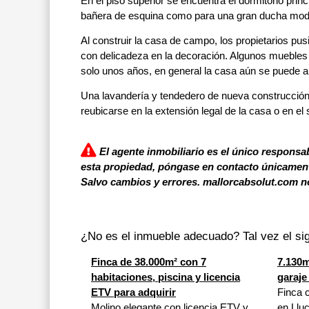
En el piso superior se encuentra el dormitorio pri
bañera de esquina como para una gran ducha mod
Al construir la casa de campo, los propietarios pu
con delicadeza en la decoración. Algunos muebles 
solo unos años, en general la casa aún se puede 
Una lavandería y tendedero de nueva construcción
reubicarse en la extensión legal de la casa o en el 
El agente inmobiliario es el único responsab
esta propiedad, póngase en contacto únicamente
Salvo cambios y errores. mallorcabsolut.com no
¿No es el inmueble adecuado? Tal vez el sig
Finca de 38.000m² con 7
7.130m
habitaciones, piscina y licencia
garaje
ETV para adquirir
Finca c
Molino elegante con licencia ETV y
en Llu