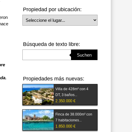
Propiedad por ubicación:
ieron
Seleccione el lugar
 hace
Búsqueda de texto libre:
Suchbegriff eingeben
Suchen
bre
ada.
Propiedades más nuevas:
Villa de 428m² con 4
DT, 3 baños...
2.350.000 €
Finca de 38.000m² con
7 habitaciones...
1.850.000 €