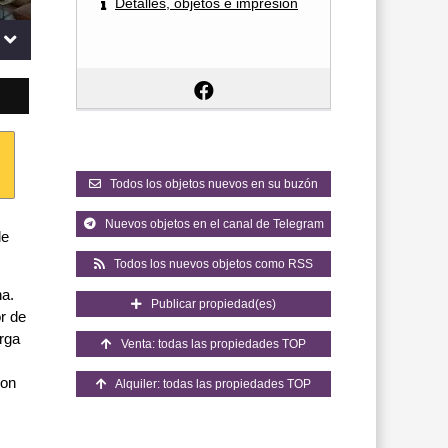
Detalles, objetos e impresión
Todos los objetos nuevos en su buzón
Nuevos objetos en el canal de Telegram
de
Todos los nuevos objetos como RSS
ha.
Publicar propiedad(es)
r de
rga
Venta: todas las propiedades TOP
con
Alquiler: todas las propiedades TOP