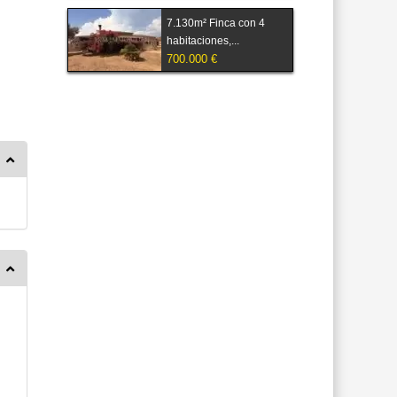
7.130m² Finca con 4
habitaciones,...
700.000 €