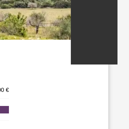
ondados/estados
00 €