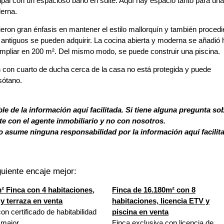
ncipal con un espacioso baño en suite. Aquí hay espacio tanto para una
erna.
sieron gran énfasis en mantener el estilo mallorquín y también proced
antiguos se pueden adquirir. La cocina abierta y moderna se añadió
ampliar en 200 m². Del mismo modo, se puede construir una piscina.
 con cuarto de ducha cerca de la casa no está protegida y puede
sótano.
le de la información aquí facilitada. Si tiene alguna pregunta so
 con el agente inmobiliario y no con nosotros.
 asume ninguna responsabilidad por la información aquí facilit
uiente encaje mejor:
² Finca con 4 habitaciones,
Finca de 16.180m² con 8
 y terraza en venta
habitaciones, licencia ETV y
on certificado de habitabilidad
piscina en venta
cmajor
Finca exclusiva con licencia de