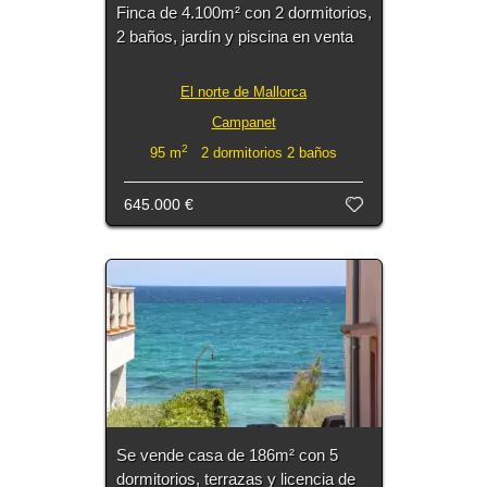
Finca de 4.100m² con 2 dormitorios,
2 baños, jardín y piscina en venta
El norte de Mallorca
Campanet
2
95 m
2 dormitorios 2 baños
645.000 €
Se vende casa de 186m² con 5
dormitorios, terrazas y licencia de