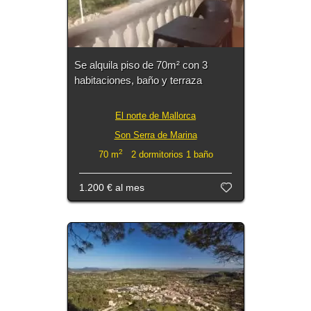
Se alquila piso de 70m² con 3
habitaciones, baño y terraza
El norte de Mallorca
Son Serra de Marina
2
70 m
2 dormitorios 1 baño
1.200 €
al mes