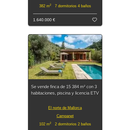
2
382 m
7 dormitorios 4 baños
1.640.000 €
Se vende finca de 15 384 m² con 3
habitaciones, piscina y licencia ETV
El norte de Mallorca
Campanet
2
102 m
2 dormitorios 2 baños