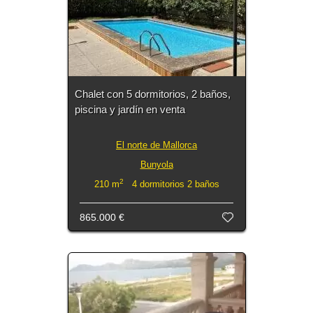
Chalet con 5 dormitorios, 2 baños,
piscina y jardín en venta
El norte de Mallorca
Bunyola
2
210 m
4 dormitorios 2 baños
865.000 €