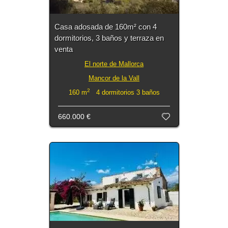
Casa adosada de 160m² con 4
dormitorios, 3 baños y terraza en
venta
El norte de Mallorca
Mancor de la Vall
2
160 m
4 dormitorios 3 baños
660.000 €