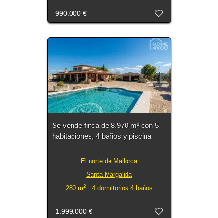
990.000 €
Se vende finca de 8.970 m² con 5
habitaciones, 4 baños y piscina
El norte de Mallorca
Santa Margalida
2
280 m
4 dormitorios 4 baños
1.999.000 €