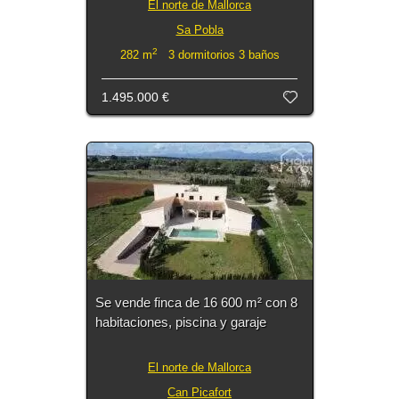
El norte de Mallorca
Sa Pobla
2
282 m
3 dormitorios 3 baños
1.495.000 €
Se vende finca de 16 600 m² con 8
habitaciones, piscina y garaje
El norte de Mallorca
Can Picafort