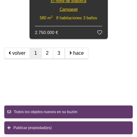
El norte de Mallorca
Campanet
2
580 m
8 habitaciones 3 baños
2.750.000 €
volver
1
2
3
hace
Todos los objetos nuevos en su buzón
Publicar propiedad(es)