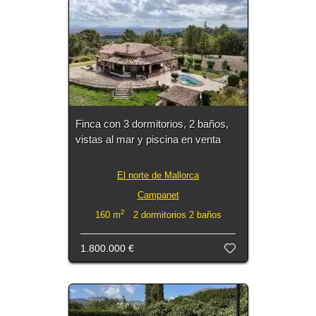
Finca con 3 dormitorios, 2 baños,
vistas al mar y piscina en venta
El norte de Mallorca
Campanet
2
160 m
2 dormitorios 2 baños
1.800.000 €