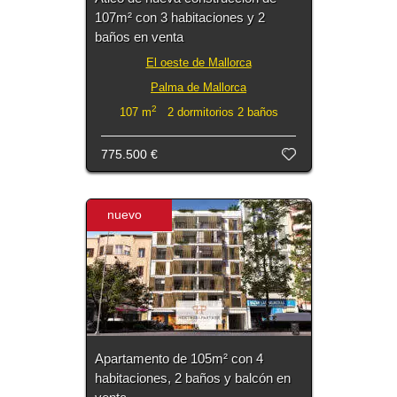
107m² con 3 habitaciones y 2
baños en venta
El oeste de Mallorca
Palma de Mallorca
2
107 m
2 dormitorios 2 baños
775.500 €
nuevo
Apartamento de 105m² con 4
habitaciones, 2 baños y balcón en