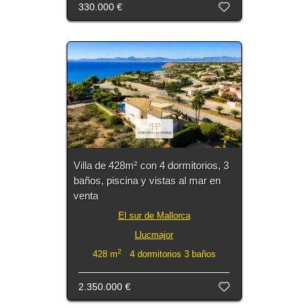
330.000 €
Villa de 428m² con 4 dormitorios, 3
baños, piscina y vistas al mar en
venta
El sur de Mallorca
Llucmajor
2
428 m
4 dormitorios 3 baños
2.350.000 €