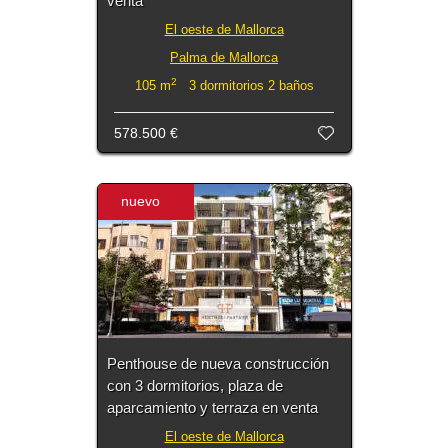
venta
El oeste de Mallorca
Palma de Mallorca
2
105 m
3 dormitorios 2 baños
578.500 €
nuevo
Penthouse de nueva construcción
con 3 dormitorios, plaza de
aparcamiento y terraza en venta
El oeste de Mallorca