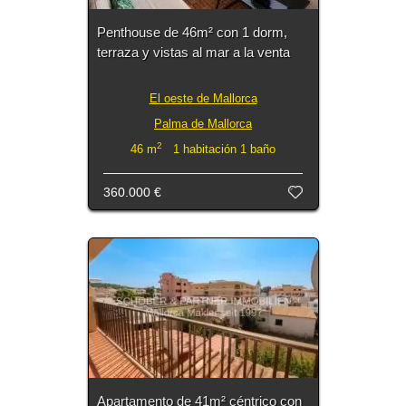
Penthouse de 46m² con 1 dorm,
terraza y vistas al mar a la venta
El oeste de Mallorca
Palma de Mallorca
2
46 m
1 habitación 1 baño
360.000 €
Apartamento de 41m² céntrico con