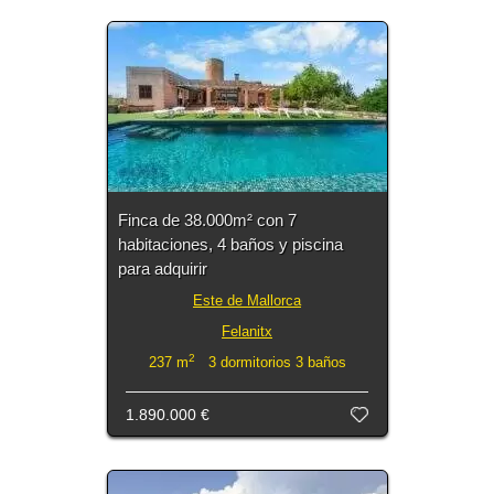
Finca de 38.000m² con 7
habitaciones, 4 baños y piscina
para adquirir
Este de Mallorca
Felanitx
2
237 m
3 dormitorios 3 baños
1.890.000 €