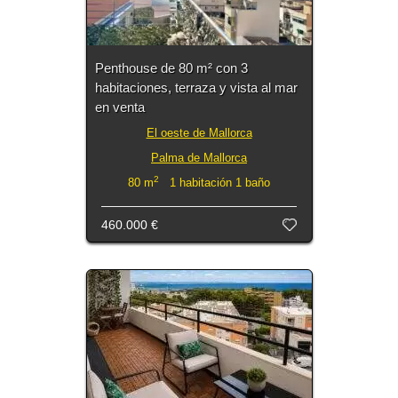
Penthouse de 80 m² con 3
habitaciones, terraza y vista al mar
en venta
El oeste de Mallorca
Palma de Mallorca
2
80 m
1 habitación 1 baño
460.000 €