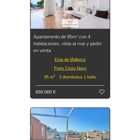
Apartamento de 85m² con 4
habitaciones, vista al mar y jardín
en venta
Este de Mallorca
Porto Cristo Novo
2
85 m
3 dormitorios 1 baño
650.000 €