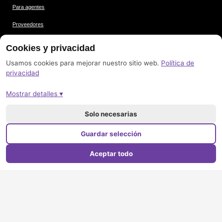
Para agentes
Proveedores
Condiciones
Cookies y privacidad
Protección de datos
Usamos cookies para mejorar nuestro sitio web.
Política de
privacidad
Créditos de las imágenes
Mostrar detalles ▾
Pie de imprenta
Mapa del sitio
Solo necesarias
Guardar selección
Aceptar todo