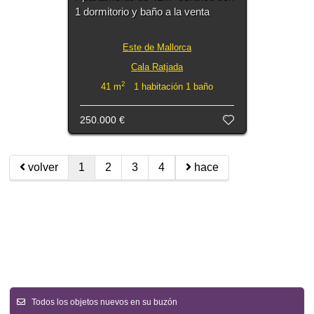
1 dormitorio y baño a la venta
Este de Mallorca
Cala Ratjada
2
41 m
1 habitación 1 baño
250.000 €
volver
1
2
3
4
hace
Todos los objetos nuevos en su buzón