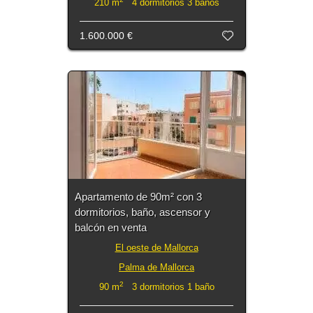
210 m
4 dormitorios 3 baños
1.600.000 €
Apartamento de 90m² con 3
dormitorios, baño, ascensor y
balcón en venta
El oeste de Mallorca
Palma de Mallorca
2
90 m
3 dormitorios 1 baño