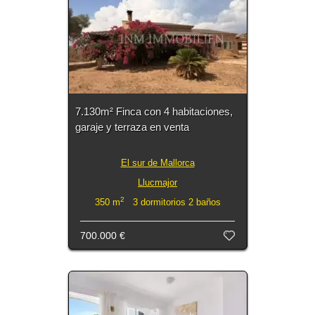
7.130m² Finca con 4 habitaciones,
garaje y terraza en venta
El sur de Mallorca
Llucmajor
2
350 m
3 dormitorios 2 baños
700.000 €