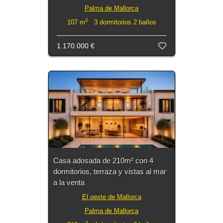
Palma de Mallorca
2
107 m
3 dormitorios 2 baños
1.170.000 €
Casa adosada de 210m² con 4
dormitorios, terraza y vistas al mar
a la venta
El oeste de Mallorca
Palma de Mallorca
2