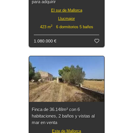
para adquirir
El sur de Mallorca
Llucmajor
2
423 m
6 dormitorios 5 baños
1.080.000 €
Finca de 36.148m² con 6
habitaciones, 2 baños y vistas al
mar en venta
Este de Mallorca