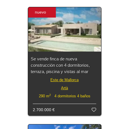
nuevo
Se vende finca de nueva
construcción con 4 dormitorios,
terraza, piscina y vistas al mar
Este de Mallorca
Artà
2
290 m
4 dormitorios 4 baños
2.700.000 €