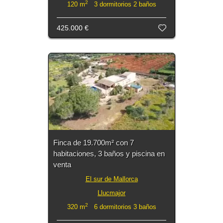
2
120 m
3 dormitorios 2 baños
425.000 €
Finca de 19.700m² con 7
habitaciones, 3 baños y piscina en
venta
El sur de Mallorca
Llucmajor
2
320 m
6 dormitorios 3 baños