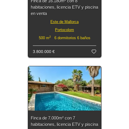
Finca de 16.180m² con 8
habitaciones, licencia ETV y piscina
en venta
Este de Mallorca
Portocolom
2
500 m
6 dormitorios 6 baños
3.800.000 €
Finca de 7.000m² con 7
habitaciones, licencia ETV y piscina