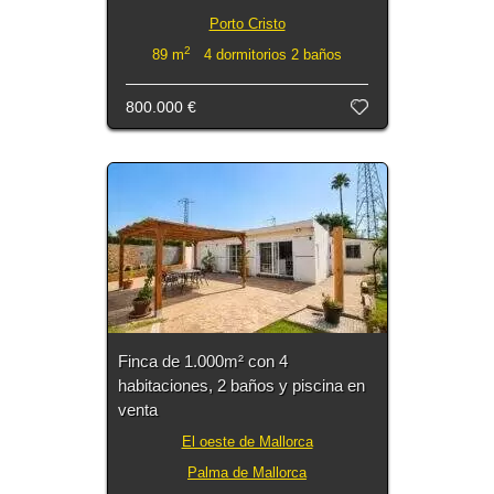
Porto Cristo
2
89 m
4 dormitorios 2 baños
800.000 €
Finca de 1.000m² con 4
habitaciones, 2 baños y piscina en
venta
El oeste de Mallorca
Palma de Mallorca