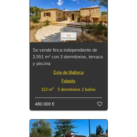
Se vende finca independiente de
3.551 m² con 3 dormitorios, terraza
y piscina
Este de Mallorca
Felanitx
2
113 m
3 dormitorios 2 baños
480.000 €