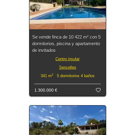
Se vende finca de 10 422 m² con 5
dormitorios, piscina y apartamento
de invitados
Centro insular
Sencelles
2
341 m
5 dormitorios 4 baños
1.300.000 €