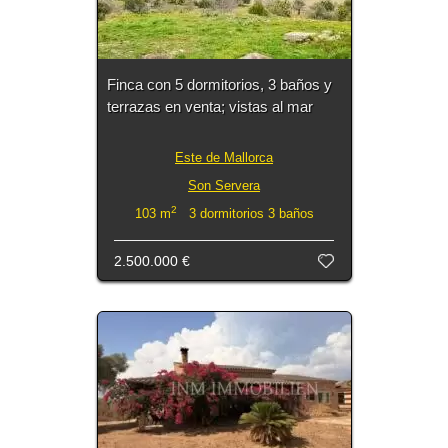
Finca con 5 dormitorios, 3 baños y
terrazas en venta; vistas al mar
Este de Mallorca
Son Servera
2
103 m
3 dormitorios 3 baños
2.500.000 €