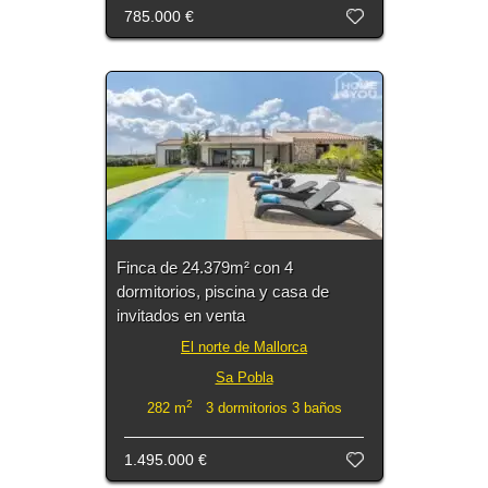
785.000 €
Finca de 24.379m² con 4
dormitorios, piscina y casa de
invitados en venta
El norte de Mallorca
Sa Pobla
2
282 m
3 dormitorios 3 baños
1.495.000 €