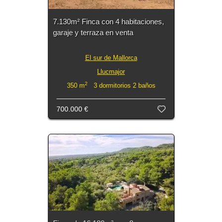
7.130m² Finca con 4 habitaciones,
garaje y terraza en venta
El sur de Mallorca
Llucmajor
2
350 m
3 dormitorios 2 baños
700.000 €