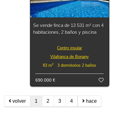
Se vende finca de 13 531 m² con 4
habitaciones, 2 baños y piscina
Centro insular
Vilafranca de Bonany
2
83 m
3 dormitorios 2 baños
690.000 €
volver
1
2
3
4
hace