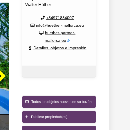
Walter Hüther
+34971834007
info@huether-mallorca.eu
huether-partner-
mallorca.eu
Detalles, objetos e impresión
Todos los objetos nuevos en su buzón
Publicar propiedad(es)