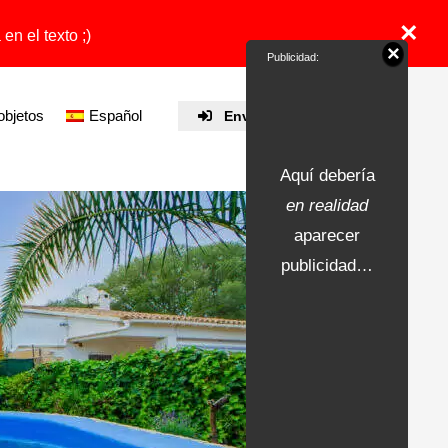
×
en el texto ;)
×
Publicidad:
objetos
Español
Enviar propiedad
Aquí debería
en realidad
aparecer
publicidad…