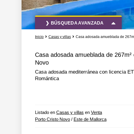
❯ BÚSQUEDA AVANZADA
Inicio
Casas y villas
Casa adosada amueblada de 267m² c
Todas las acciones
Todos los tipo
Casa adosada amueblada de 267m² con
Novo
Más opciones de búsqueda
Casa adosada mediterránea con licencia ETV,
Romántica
Listado en
Casas y villas
en
Venta
Porto Cristo Novo
/
Este de Mallorca