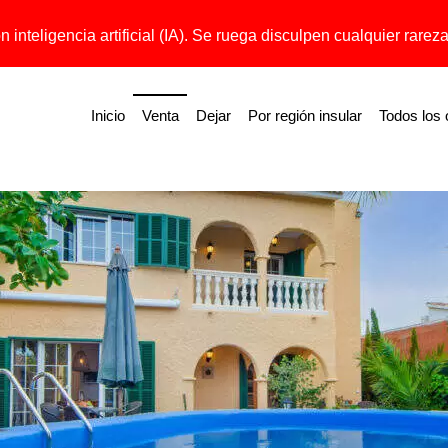
 inteligencia artificial (IA). Se ruega disculpen cualquier rareza 
Inicio
Venta
Dejar
Por región insular
Todos los 