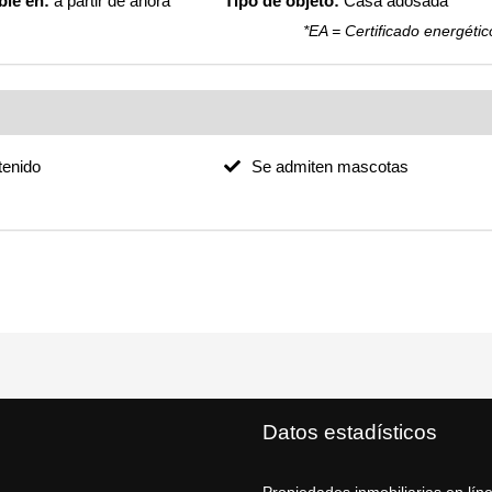
ble en:
a partir de ahora
Tipo de objeto:
Casa adosada
*EA = Certificado energétic
enido
Se admiten mascotas
Datos estadísticos