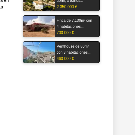
za en
dorm, 3 baños...
ta
2.350.000 €
Finca de 7.130m² con
4 habitaciones...
700.000 €
Penthouse de 80m²
con 3 habitaciones...
460.000 €