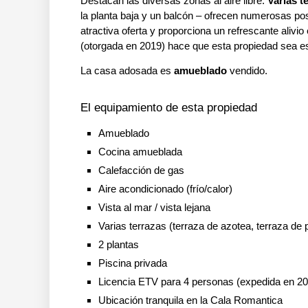
Destacan las diversas zonas al aire libre:
Varias t
la planta baja y un balcón – ofrecen numerosas posi
atractiva oferta y proporciona un refrescante alivi
(otorgada en 2019) hace que esta propiedad sea es
La casa adosada es
amueblado
vendido.
El equipamiento de esta propiedad
Amueblado
Cocina amueblada
Calefacción de gas
Aire acondicionado (frío/calor)
Vista al mar / vista lejana
Varias terrazas (terraza de azotea, terraza de 
2 plantas
Piscina privada
Licencia ETV para 4 personas (expedida en 2
Ubicación tranquila en la Cala Romantica