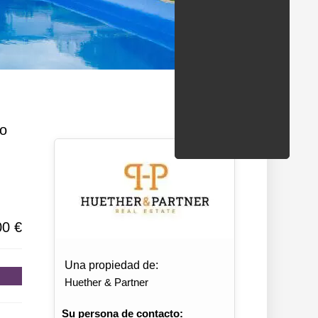
ondados/estados
to
00 €
Una propiedad de:
Huether & Partner
Su persona de contacto: