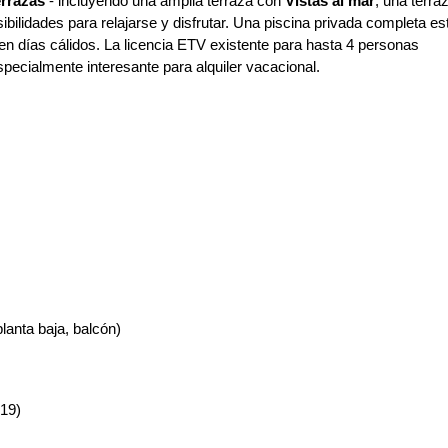
errazas
- incluyendo una amplia terraza con
Vistas al mar
, una terra
bilidades para relajarse y disfrutar. Una piscina privada completa es
o en días cálidos. La licencia ETV existente para hasta 4 personas
pecialmente interesante para alquiler vacacional.
planta baja, balcón)
019)