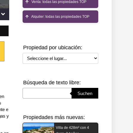
Venta: todas las propiedades TOP
Alquiler: todas las propiedades TOP
Propiedad por ubicación:
Seleccione el lugar
Búsqueda de texto libre:
Suchbegriff eingeben
Suchen
 en
s
nte e
gas y
Propiedades más nuevas:
Villa de 428m² con 4