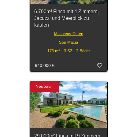
6.700m² Finca mit 4 Zimmern,
Jacuzzi und Meerblick zu
kaufen
Mallorcas Osten
Son Macià
2
173 m
3 SZ 2 Bäder
640.000 €
Neubau
29.000m² Finca mit 9 Zimmern,