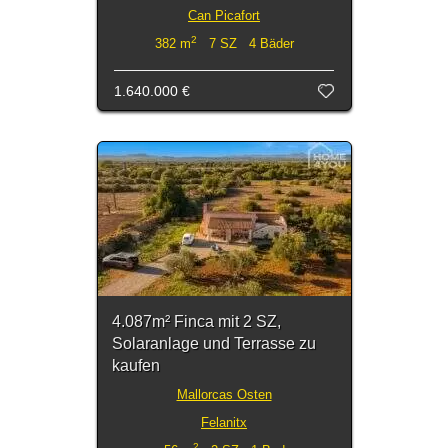
Can Picafort
2
382 m
7 SZ 4 Bäder
1.640.000 €
4.087m² Finca mit 2 SZ,
Solaranlage und Terrasse zu
kaufen
Mallorcas Osten
Felanitx
2