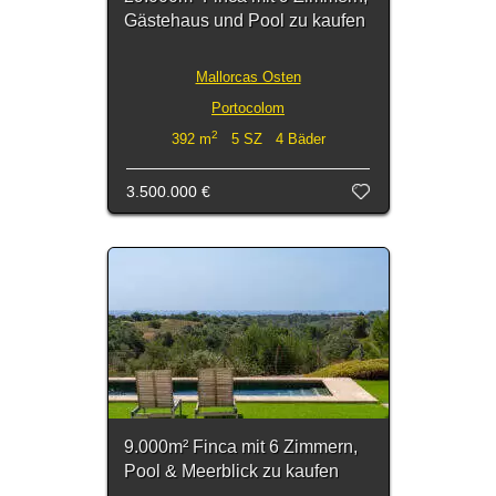
Gästehaus und Pool zu kaufen
Mallorcas Osten
Portocolom
2
392 m
5 SZ 4 Bäder
3.500.000 €
9.000m² Finca mit 6 Zimmern,
Pool & Meerblick zu kaufen