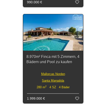
990.000 €
8.970m² Finca mit 5 Zimmern, 4
Bädern und Pool zu kaufen
Mallorcas Norden
Santa Margalida
2
280 m
4 SZ 4 Bäder
1.999.000 €