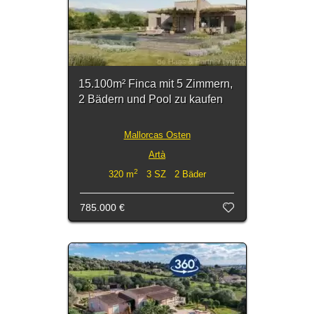
15.100m² Finca mit 5 Zimmern,
2 Bädern und Pool zu kaufen
Mallorcas Osten
Artà
2
320 m
3 SZ 2 Bäder
785.000 €