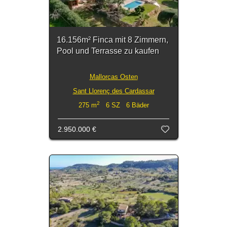
16.156m² Finca mit 8 Zimmern,
Pool und Terrasse zu kaufen
Mallorcas Osten
Sant Llorenç des Cardassar
2
275 m
6 SZ 6 Bäder
2.950.000 €