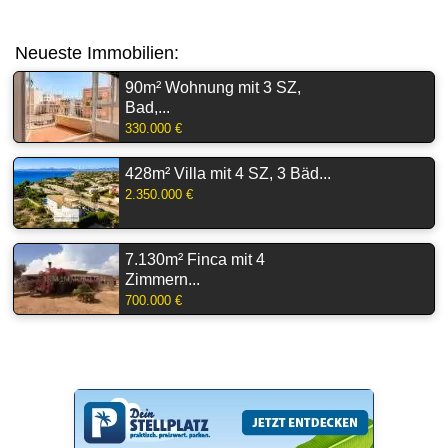
Neueste Immobilien:
90m² Wohnung mit 3 SZ,
Bad,...
330.000 €
428m² Villa mit 4 SZ, 3 Bäd...
2.350.000 €
7.130m² Finca mit 4
Zimmern...
700.000 €