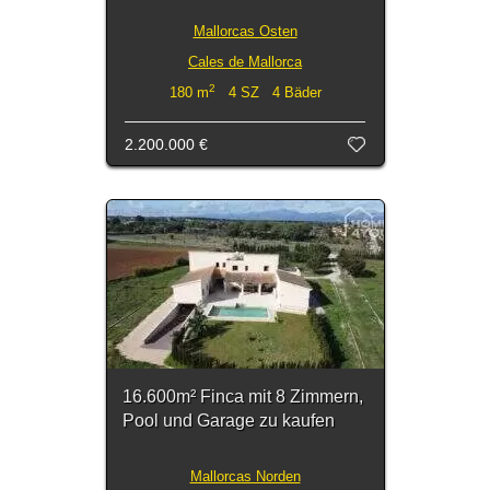
Mallorcas Osten
Cales de Mallorca
2
180 m
4 SZ 4 Bäder
2.200.000 €
16.600m² Finca mit 8 Zimmern,
Pool und Garage zu kaufen
Mallorcas Norden