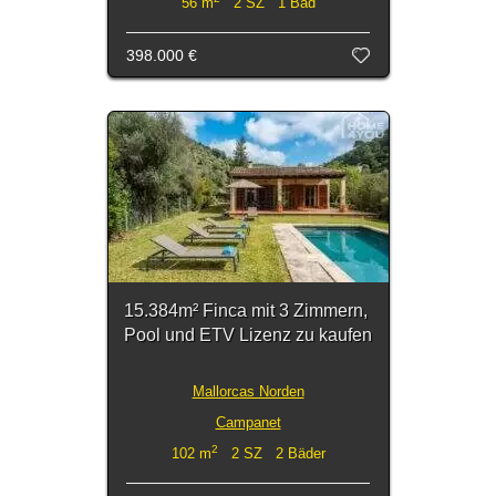
56 m
2 SZ 1 Bad
398.000 €
15.384m² Finca mit 3 Zimmern,
Pool und ETV Lizenz zu kaufen
Mallorcas Norden
Campanet
2
102 m
2 SZ 2 Bäder