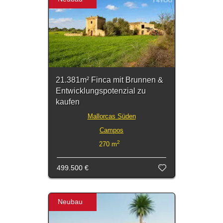
21.381m² Finca mit Brunnen &
Entwicklungspotenzial zu
kaufen
Mallorcas Süden
Campos
2
270 m
499.500 €
Neubau