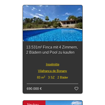
13.531m² Finca mit 4 Zimmern,
2 Bädern und Pool zu kaufen
Inselmitte
Vilafranca de Bonany
2
83 m
3 SZ 2 Bäder
690.000 €
Neubau