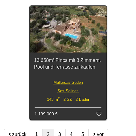
13.658m² Finca mit 3 Zimmern,
Pool und Terrasse zu kaufen
Mallorcas Süden
Ses Salines
2
143 m
2 SZ 2 Bäder
1.199.000 €
zurück
1
2
3
4
5
vor