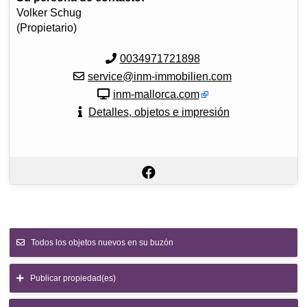
Volker Schug
(Propietario)
0034971721898
service@inm-immobilien.com
inm-mallorca.com
Detalles, objetos e impresión
Todos los objetos nuevos en su buzón
Publicar propiedad(es)