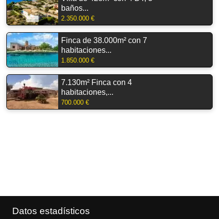
baños...
2.350.000 €
Finca de 38.000m² con 7
habitaciones...
1.850.000 €
7.130m² Finca con 4
habitaciones,...
700.000 €
Datos estadísticos