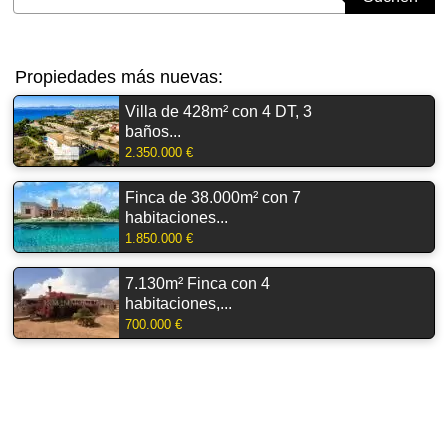
Propiedades más nuevas:
Villa de 428m² con 4 DT, 3
baños...
2.350.000 €
Finca de 38.000m² con 7
habitaciones...
1.850.000 €
7.130m² Finca con 4
habitaciones,...
700.000 €