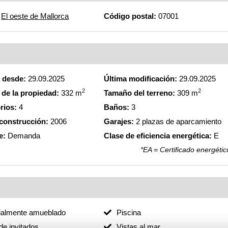
El oeste de Mallorca
Código postal:
07001
a desde:
29.09.2025
Última modificación:
29.09.2025
2
2
de la propiedad:
332 m
Tamaño del terreno:
309 m
rios:
4
Baños:
3
construcción:
2006
Garajes:
2 plazas de aparcamiento
e:
Demanda
Clase de eficiencia energética:
E
*EA = Certificado energétic
ialmente amueblado
Piscina
e invitados
Vistas al mar