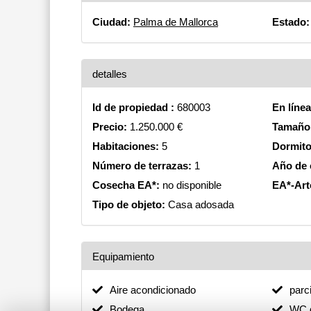
Ciudad:
Palma de Mallorca
Estado:
detalles
Id de propiedad :
680003
En líne
Precio:
1.250.000 €
Tamaño 
Habitaciones:
5
Dormito
Número de terrazas:
1
Año de 
Cosecha EA*:
no disponible
EA*-Art
Tipo de objeto:
Casa adosada
Equipamiento
Aire acondicionado
parc
Bodega
WC d