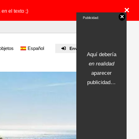
×
en el texto ;)
×
Publicidad:
objetos
Español
Enviar propiedad
Aquí debería
en realidad
aparecer
publicidad…