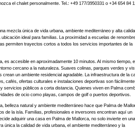
ozca el chalet personalmente. Tel.: +49 177/3950331 o +34 654 84 1
e una mezcla única de vida urbana, ambiente mediterráneo y alta calid
 ubicación ideal para familias. La proximidad a escuelas de renombre
as permiten trayectos cortos a todos los servicios importantes de la
paña, es accesible en aproximadamente 10 minutos. Al mismo tiempo, 
ntorno cercano a la naturaleza. Suaves colinas, parques verdes y vis
crean un ambiente residencial agradable. La infraestructura de la ca
, cafés, ofertas culturales e instalaciones deportivas son fácilmente
y servicios públicos a corta distancia. Quienes viven en Palma com
vidades de ocio como playas, campos de golf o puertos deportivos.
ura, belleza natural y ambiente mediterráneo hace que Palma de Mallo
s de la isla. Familias, profesionales e inversores encontran aquí un
ecide adquirir una casa en Palma de Mallorca, no solo invierte en un
 única la calidad de vida urbana, el ambiente mediterráneo y la