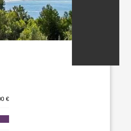
ondados/estados
00 €