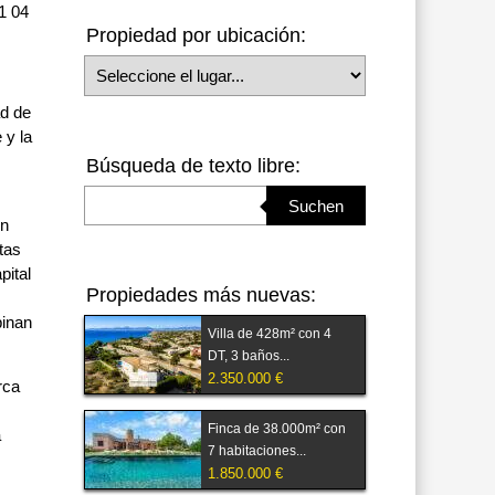
1 04
Propiedad por ubicación:
Seleccione el lugar
ad de
 y la
Búsqueda de texto libre:
Suchbegriff eingeben
Suchen
en
tas
pital
Propiedades más nuevas:
binan
Villa de 428m² con 4
DT, 3 baños...
2.350.000 €
rca
Finca de 38.000m² con
a
7 habitaciones...
1.850.000 €