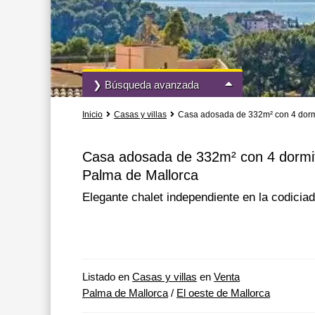
❯ Búsqueda avanzada
Inicio
Casas y villas
Casa adosada de 332m² con 4 dormit
Todas las acciones
Todos los tipo
Casa adosada de 332m² con 4 dormito
Palma de Mallorca
Más opciones de búsqueda
Elegante chalet independiente en la codicia
Listado en
Casas y villas
en
Venta
Palma de Mallorca
/
El oeste de Mallorca