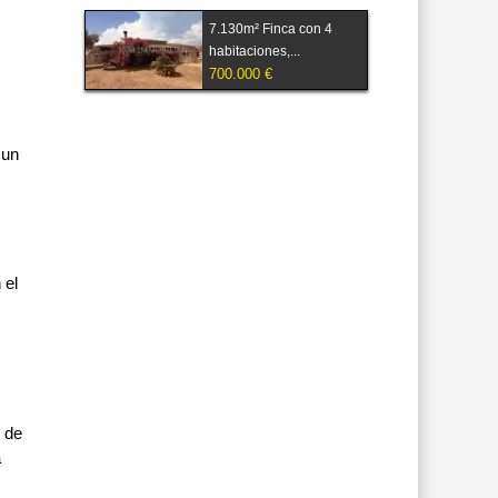
7.130m² Finca con 4
habitaciones,...
700.000 €
 un
 el
o de
a