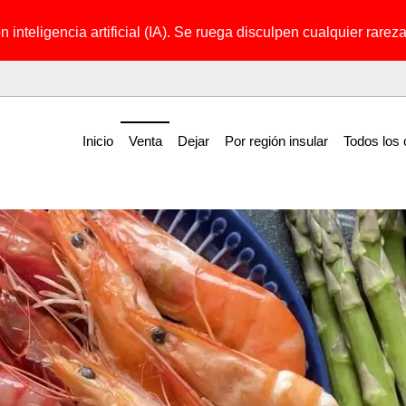
 inteligencia artificial (IA). Se ruega disculpen cualquier rareza 
Inicio
Venta
Dejar
Por región insular
Todos los 