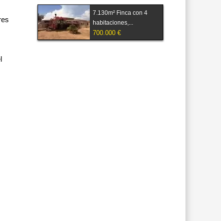
7.130m² Finca con 4
res
habitaciones,...
700.000 €
l