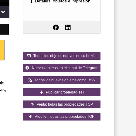
Detalles, objetos e impresión
Todos los objetos nuevos en su buzón
Nuevos objetos en el canal de Telegram
Todos los nuevos objetos como RSS
olo
tas,
Publicar propiedad(es)
Venta: todas las propiedades TOP
Alquiler: todas las propiedades TOP