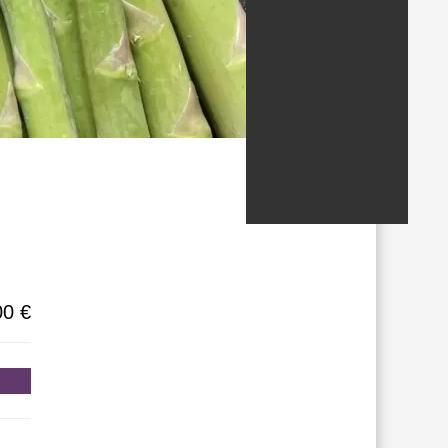
ondados/estados
00 €