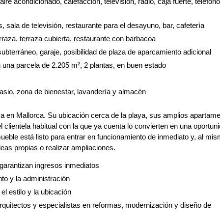
re acondicionado, calefacción, televisión, radio, caja fuerte, teléfono
 sala de televisión, restaurante para el desayuno, bar, cafetería
 terraza, terraza cubierta, restaurante con barbacoa
bterráneo, garaje, posibilidad de plaza de aparcamiento adicional
 en una parcela de 2.205 m², 2 plantas, en buen estado
asio, zona de bienestar, lavandería y almacén
ica en Mallorca. Su ubicación cerca de la playa, sus amplios apartam
l clientela habitual con la que ya cuenta lo convierten en una oportun
mueble está listo para entrar en funcionamiento de inmediato y, al mi
deas propias o realizar ampliaciones.
 garantizan ingresos inmediatos
nto y la administración
l estilo y la ubicación
rquitectos y especialistas en reformas, modernización y diseño de