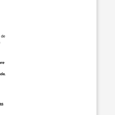
o de
a
bre
ada.
as