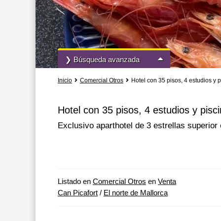
❯ Búsqueda avanzada
Inicio
Comercial Otros
Hotel con 35 pisos, 4 estudios y 
Todas las acciones
Todos los tipo
Hotel con 35 pisos, 4 estudios y pisc
Exclusivo aparthotel de 3 estrellas superior
Más opciones de búsqueda
Listado en
Comercial Otros
en
Venta
Can Picafort
/
El norte de Mallorca