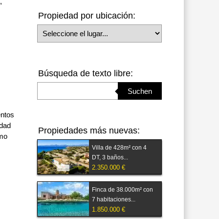
,
Propiedad por ubicación:
Seleccione el lugar
Búsqueda de texto libre:
Suchbegriff eingeben
Suchen
entos
idad
Propiedades más nuevas:
smo
Villa de 428m² con 4
DT, 3 baños...
2.350.000 €
Finca de 38.000m² con
7 habitaciones...
1.850.000 €