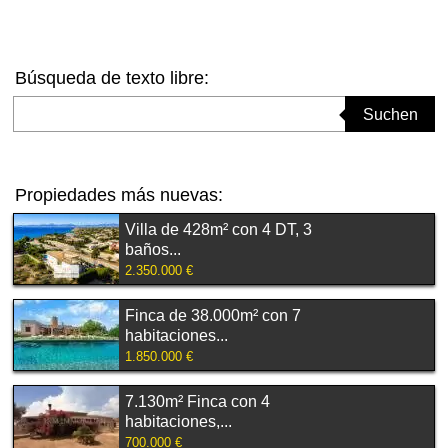
Búsqueda de texto libre:
Suchbegriff eingeben
Suchen
Propiedades más nuevas:
Villa de 428m² con 4 DT, 3
baños...
2.350.000 €
Finca de 38.000m² con 7
habitaciones...
1.850.000 €
7.130m² Finca con 4
habitaciones,...
700.000 €