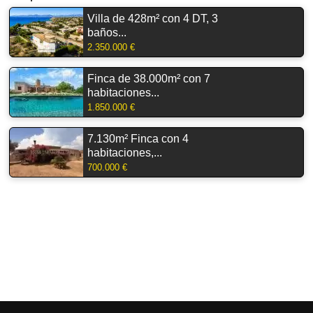
Villa de 428m² con 4 DT, 3
baños...
2.350.000 €
Finca de 38.000m² con 7
habitaciones...
1.850.000 €
7.130m² Finca con 4
habitaciones,...
700.000 €