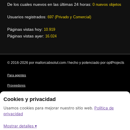
De los cuales nuevos en las últimas 24 horas:
0 nuevos objetos
Usuarios registrados:
697 (Privado y Comercial)
Páginas vistas hoy:
10.919
Páginas vistas ayer:
16.024
© 2016-2026 por mallorcabsolut.com / hecho y potenciado por optProjects
Para agentes
Proveedores
Condiciones
Cookies y privacidad
Protección de datos
Usamos cookies para mejorar nuestro sitio web.
Política de
privacidad
Créditos de las imágenes
Mostrar detalles ▾
Pie de imprenta