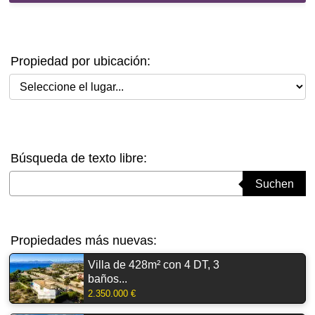
Propiedad por ubicación:
Seleccione el lugar
Búsqueda de texto libre:
Suchbegriff eingeben
Suchen
Propiedades más nuevas:
Villa de 428m² con 4 DT, 3
baños...
2.350.000 €