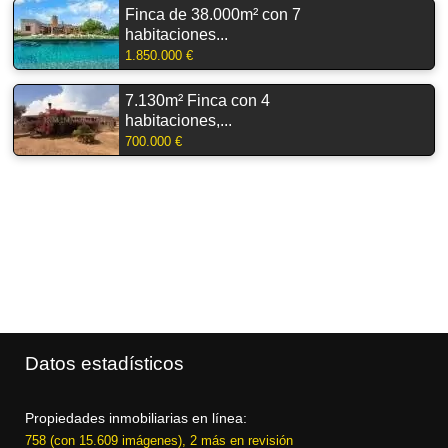
Finca de 38.000m² con 7
habitaciones...
1.850.000 €
7.130m² Finca con 4
habitaciones,...
700.000 €
Datos estadísticos
Propiedades inmobiliarias en línea:
758 (con 15.609 imágenes), 2 más en revisión