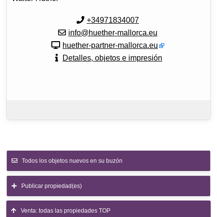
+34971834007
info@huether-mallorca.eu
huether-partner-mallorca.eu
Detalles, objetos e impresión
Todos los objetos nuevos en su buzón
Publicar propiedad(es)
Venta: todas las propiedades TOP