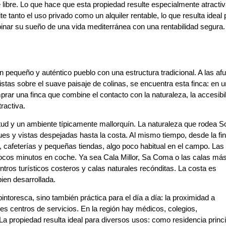
e libre. Lo que hace que esta propiedad resulte especialmente atracti
te tanto el uso privado como un alquiler rentable, lo que resulta ideal
inar su sueño de una vida mediterránea con una rentabilidad segura.
n pequeño y auténtico pueblo con una estructura tradicional. A las af
istas sobre el suave paisaje de colinas, se encuentra esta finca: en 
prar una finca que combine el contacto con la naturaleza, la accesibi
ractiva.
tud y un ambiente típicamente mallorquín. La naturaleza que rodea S
s y vistas despejadas hasta la costa. Al mismo tiempo, desde la fi
 cafeterías y pequeñas tiendas, algo poco habitual en el campo. Las
pocos minutos en coche. Ya sea Cala Millor, Sa Coma o las calas má
entros turísticos costeros y calas naturales recónditas. La costa es
bien desarrollada.
ntoresca, sino también práctica para el día a día: la proximidad a
es centros de servicios. En la región hay médicos, colegios,
a propiedad resulta ideal para diversos usos: como residencia princi