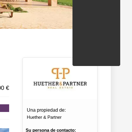
ondados/estados
n
00 €
Una propiedad de:
Huether & Partner
Su persona de contacto: