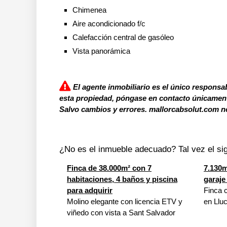
Chimenea
Aire acondicionado f/c
Calefacción central de gasóleo
Vista panorámica
El agente inmobiliario es el único responsab
esta propiedad, póngase en contacto únicamente
Salvo cambios y errores. mallorcabsolut.com no
¿No es el inmueble adecuado? Tal vez el sig
Finca de 38.000m² con 7
7.130m
habitaciones, 4 baños y piscina
garaje
para adquirir
Finca c
Molino elegante con licencia ETV y
en Llu
viñedo con vista a Sant Salvador