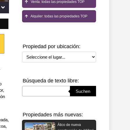
Venta: todas las propiedades TOP
Alquiler: todas las propiedades TOP
Propiedad por ubicación:
Seleccione el lugar
í
Búsqueda de texto libre:
o
Suchbegriff eingeben
or,
Suchen
ión
Propiedades más nuevas:
eada,
Ático de nueva
coa,