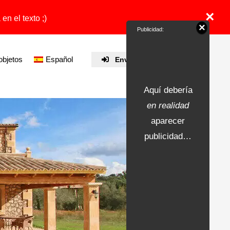
×
en el texto ;)
×
Publicidad:
objetos
Español
Enviar propiedad
Aquí debería
en realidad
aparecer
publicidad…