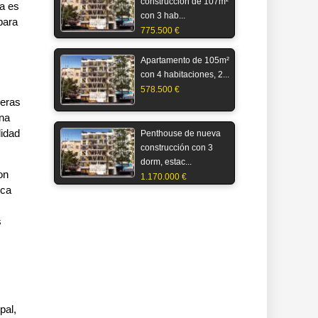
construcción de 107m²
va es
con 3 hab...
 para
775.500 €
Apartamento de 105m²
con 4 habitaciones, 2...
578.500 €
ueras
una
lidad
Penthouse de nueva
construcción con 3
dorm, estac...
on
1.170.000 €
nca
s
pal,