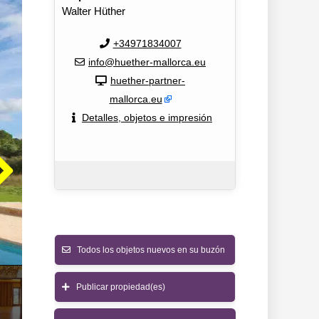
Walter Hüther
+34971834007
info@huether-mallorca.eu
huether-partner-
mallorca.eu
Detalles, objetos e impresión
Todos los objetos nuevos en su buzón
Publicar propiedad(es)