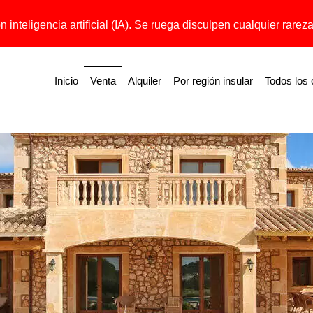
 inteligencia artificial (IA). Se ruega disculpen cualquier rareza 
Inicio
Venta
Alquiler
Por región insular
Todos los 