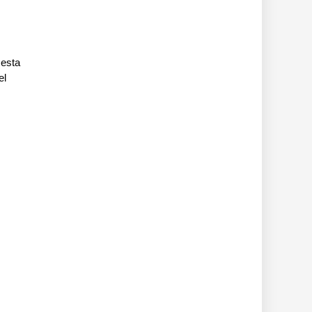
 esta
el