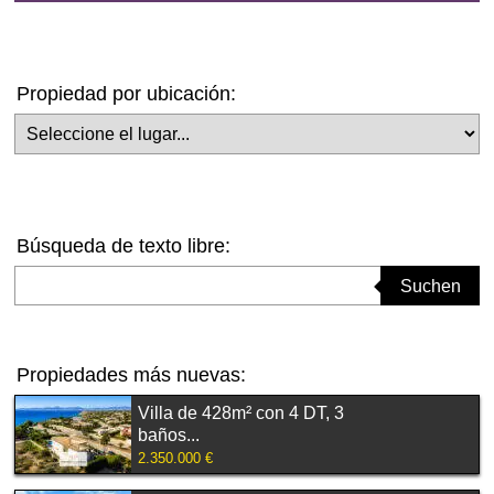
Propiedad por ubicación:
Seleccione el lugar
Búsqueda de texto libre:
Suchbegriff eingeben
Suchen
Propiedades más nuevas:
Villa de 428m² con 4 DT, 3
baños...
2.350.000 €