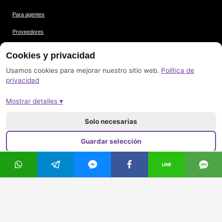
Para agentes
Proveedores
Condiciones
Cookies y privacidad
Protección de datos
Usamos cookies para mejorar nuestro sitio web.
Política de
privacidad
Créditos de las imágenes
Mostrar detalles ▾
Pie de imprenta
Mapa del sitio
Solo necesarias
Guardar selección
Aceptar todo