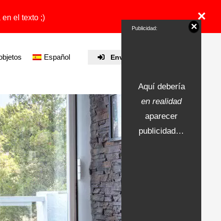
×
en el texto ;)
×
Publicidad:
objetos
Español
Enviar propiedad
Aquí debería
en realidad
aparecer
publicidad…