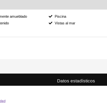
lmente amueblado
Piscina
enido
Vistas al mar
Datos estadísticos
Propiedades inmobiliarias en lín
errazas en venta;
De los cuales nuevos en las últ
idad