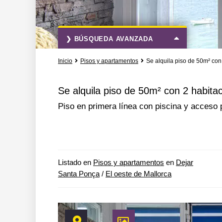
❯ BÚSQUEDA AVANZADA
Inicio
Pisos y apartamentos
Se alquila piso de 50m² con
Todas las acciones
Todos los tipo
Se alquila piso de 50m² con 2 habita
Piso en primera línea con piscina y acceso 
Más opciones de búsqueda
Listado en
Pisos y apartamentos
en
Dejar
Santa Ponça
/
El oeste de Mallorca