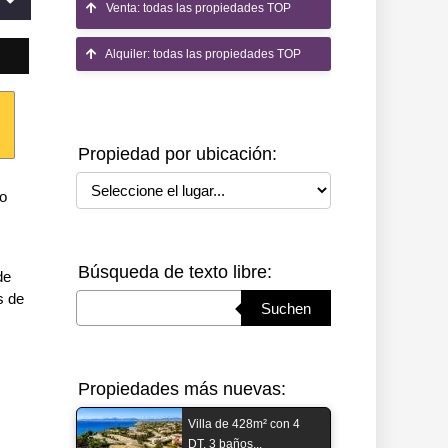
Venta: todas las propiedades TOP
Alquiler: todas las propiedades TOP
Propiedad por ubicación:
Seleccione el lugar
go
Búsqueda de texto libre:
de
s de
Suchbegriff eingeben
Suchen
Propiedades más nuevas:
Villa de 428m² con 4
DT, 3 baños...