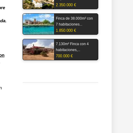
2.350.000 €
bre
Finca de 38.000m² con
ada.
7 habitaciones...
1.850.000 €
7.130m² Finca con 4
habitaciones,...
con
700.000 €
n