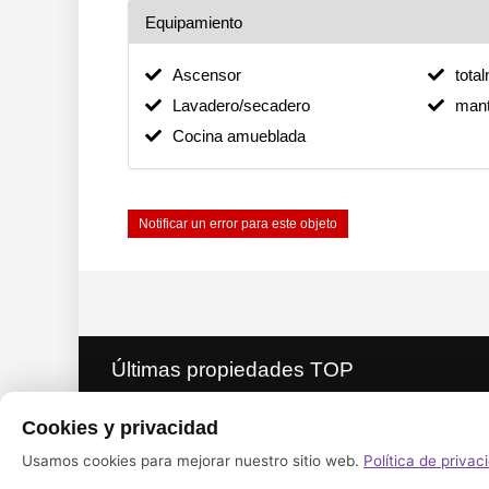
Equipamiento
Ascensor
tota
Lavadero/secadero
mant
Cocina amueblada
Notificar un error para este objeto
Últimas propiedades TOP
Cookies y privacidad
Finca con 5 dormitorios, 3 baños y t
vistas al mar
Usamos cookies para mejorar nuestro sitio web.
Política de privac
2.500.000 EUROS