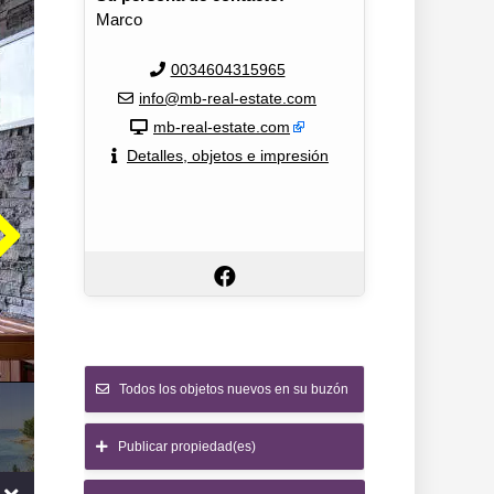
Marco
0034604315965
info@mb-real-estate.com
mb-real-estate.com
Detalles, objetos e impresión
Todos los objetos nuevos en su buzón
Publicar propiedad(es)