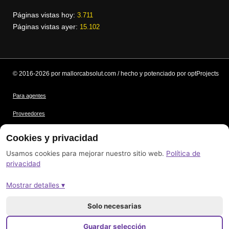
Páginas vistas hoy:
3.711
Páginas vistas ayer:
15.102
© 2016-2026 por mallorcabsolut.com / hecho y potenciado por optProjects
Para agentes
Proveedores
Condiciones
Cookies y privacidad
Protección de datos
Usamos cookies para mejorar nuestro sitio web.
Política de
privacidad
Créditos de las imágenes
Mostrar detalles ▾
Pie de imprenta
Mapa del sitio
Solo necesarias
Guardar selección