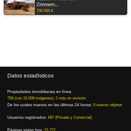
Zimmern...
700.000 €
Datos estadísticos
Propiedades inmobiliarias en línea:
758 (con 15.609 imágenes), 2 más en revisión
De los cuales nuevos en las últimas 24 horas:
0 nuevos objetos
Usuarios registrados:
697 (Privado y Comercial)
Páginas vistas hoy:
15.772