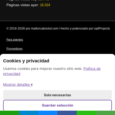
Páginas vistas ayer:
16.024
© 2016-2026 por mallorcabsolut.com / hecho y potenciado por optProjects
Para agentes
Proveedores
Condiciones
Cookies y privacidad
Protección de datos
Usamos cookies para mejorar nuestro sitio web.
Política de
privacidad
Créditos de las imágenes
Mostrar detalles ▾
Pie de imprenta
Mapa del sitio
Solo necesarias
Guardar selección