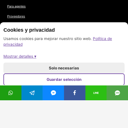
Para agentes
Proveedores
Condiciones
Cookies y privacidad
Protección de datos
Usamos cookies para mejorar nuestro sitio web.
Política de
privacidad
Créditos de las imágenes
Mostrar detalles ▾
Pie de imprenta
Mapa del sitio
Solo necesarias
Guardar selección
Aceptar todo