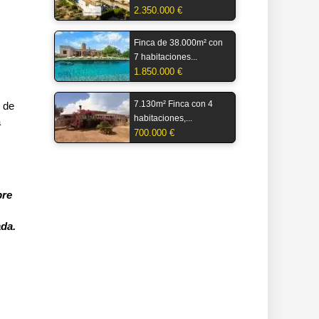
2.350.000 €
Finca de 38.000m² con
7 habitaciones...
1.850.000 €
7.130m² Finca con 4
o de
habitaciones,...
a
700.000 €
bre
ada.