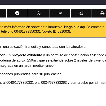
ite más información sobre este inmueble.
Haga clic aquí
o contacto
e teléfono
00491773950331
(objeto ID 681003).
n una ubicación tranquila y conectada con la naturaleza.
con un proyecto existente
y un permiso de construcción solicitado 
oderna de aprox. 250m², que se extiende sobre 2 niveles de vivienda
ntegrada en un jardín mediterráneo.
 imágenes publicadas para su publicación.
s al 0049/1773950331 o al 0034/677333293 y compruebe por sí mis