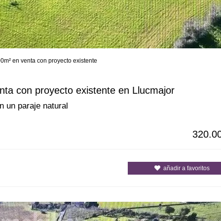
00m² en venta con proyecto existente
s
Todas las ciudades
Todos los c
nta con proyecto existente en Llucmajor
n un paraje natural
320.0
añadir a favoritos