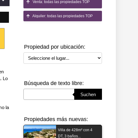
Venta: todas las propiedades TOP
Alquiler: todas las propiedades TOP
Propiedad por ubicación:
Seleccione el lugar
en
. Lo
Búsqueda de texto libre:
Suchbegriff eingeben
Suchen
mo la
Propiedades más nuevas:
Villa de 428m² con 4
DT, 3 baños...