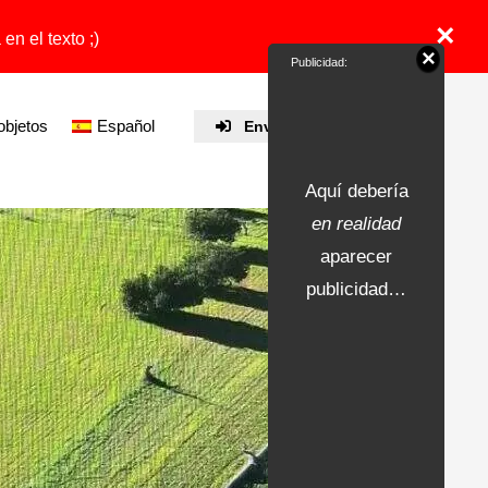
×
en el texto ;)
×
Publicidad:
objetos
Español
Enviar propiedad
Aquí debería
en realidad
aparecer
publicidad…