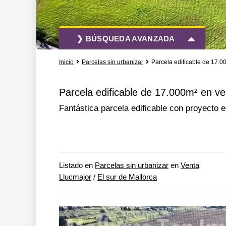
❯ BÚSQUEDA AVANZADA
Inicio
Parcelas sin urbanizar
Parcela edificable de 17.0
Todas las acciones
Todos los tipo
Parcela edificable de 17.000m² en ve
Fantástica parcela edificable con proyecto e
Más opciones de búsqueda
Listado en
Parcelas sin urbanizar
en
Venta
Llucmajor
/
El sur de Mallorca