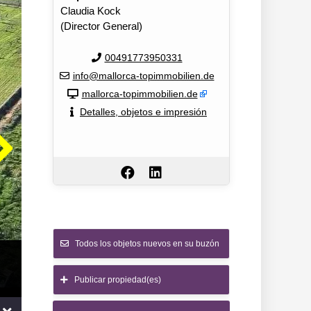
Claudia Kock
(Director General)
00491773950331
info@mallorca-topimmobilien.de
mallorca-topimmobilien.de
Detalles, objetos e impresión
Todos los objetos nuevos en su buzón
Publicar propiedad(es)