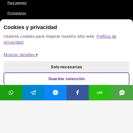
Para agentes
Proveedores
Condiciones
Cookies y privacidad
Protección de datos
Usamos cookies para mejorar nuestro sitio web.
Política de
privacidad
Créditos de las imágenes
Mostrar detalles ▾
Pie de imprenta
Mapa del sitio
Solo necesarias
Guardar selección
Aceptar todo